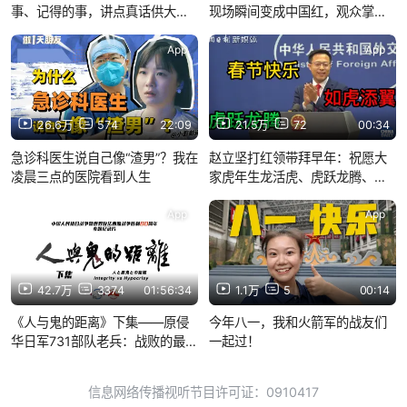
事、记得的事，讲点真话供大家
现场瞬间变成中国红，观众掌声
参考【李肇星】
雷动
App
App
26.6万
574
22:09
21.5万
72
00:34
急诊科医生说自己像“渣男”？我在
赵立坚打红领带拜早年：祝愿大
凌晨三点的医院看到人生
家虎年生龙活虎、虎跃龙腾、如
虎添翼
App
App
42.7万
3374
01:56:34
1.1万
5
00:14
《人与鬼的距离》下集——原侵
今年八一，我和火箭军的战友们
华日军731部队老兵：战败的最后
一起过！
任务是“收拾尸体”
信息网络传播视听节目许可证：0910417