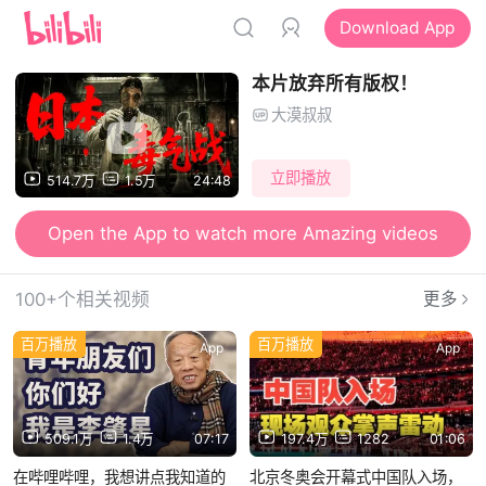
Download App
本片放弃所有版权！
大漠叔叔
立即播放
514.7万
1.5万
24:48
Open the App to watch more Amazing videos
100+个相关视频
更多
百万播放
百万播放
App
App
509.1万
1.4万
07:17
197.4万
1282
01:06
在哔哩哔哩，我想讲点我知道的
北京冬奥会开幕式中国队入场，