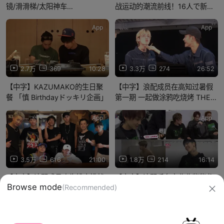
镜/滑滑梯/太阳神车
战运动的潮流前线！16人で新感
「WELCOME 2 PARADISE」
覚スポーツ「ビリッカー」に挑
PARADISEの裏側最終回!!〜韓国
戦！
App
App
お遊びPARADISE〜
2.7万
369
10:28
3.3万
274
26:52
【中字】KAZUMAKO的生日聚
【中字】浪配成员在高知过暑假
餐 「慎 Birthdayドッキリ企画」
第一期 一起做涂鸦吃烧烤 THE
WORST出演メンバー＆拓磨と平
沼紀久が高知で夏休みを堪能〜
App
App
第１話〜
3.5万
616
21:00
1.8万
214
16:14
【中字】浪配成员吃牛排大挑战
【中字】浪配后台之北北柴柴龙
冲绳糖含量超标 「30分1本勝負
宝的包里有什么
ステーキ大食い対決！」
信息网络传播视听节目许可证：0910417