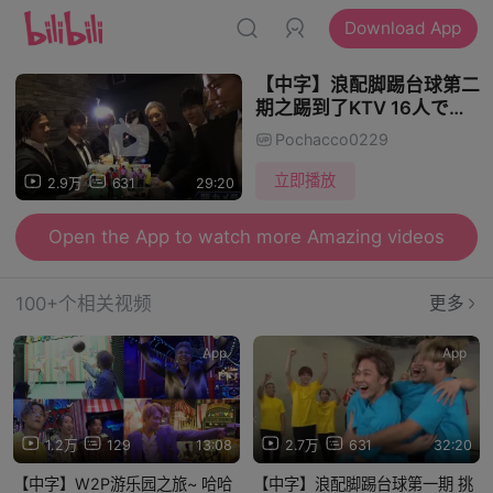
Download App
【中字】浪配脚踢台球第二
期之踢到了KTV 16人で新
感覚スポーツ「ビリッカ
Pochacco0229
ー」に挑戦Part.2
立即播放
2.9万
631
29:20
Open the App to watch more Amazing videos
100+个相关视频
更多
App
App
1.2万
129
13:08
2.7万
631
32:20
【中字】W2P游乐园之旅~ 哈哈
【中字】浪配脚踢台球第一期 挑