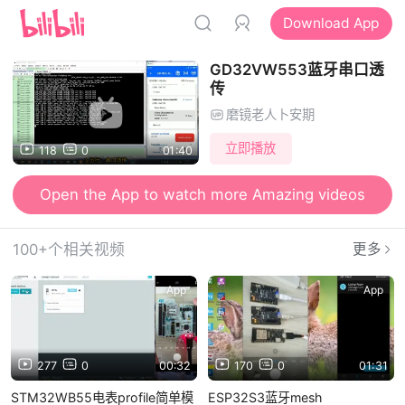
Download App
GD32VW553蓝牙串口透
传
磨镜老人卜安期
立即播放
118
0
01:40
Open the App to watch more Amazing videos
100+个相关视频
更多
App
App
277
0
00:32
170
0
01:31
STM32WB55电表profile简单模
ESP32S3蓝牙mesh