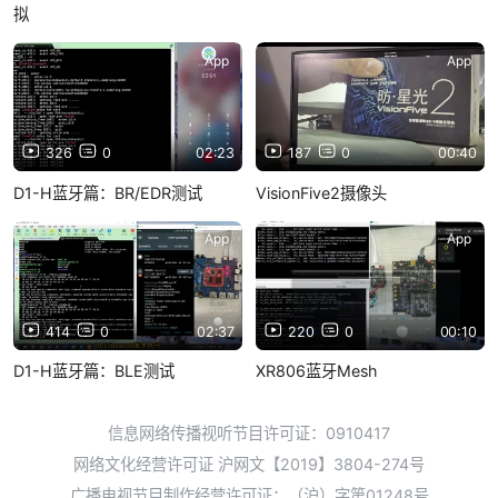
拟
App
App
326
0
02:23
187
0
00:40
D1-H蓝牙篇：BR/EDR测试
VisionFive2摄像头
App
App
414
0
02:37
220
0
00:10
D1-H蓝牙篇：BLE测试
XR806蓝牙Mesh
信息网络传播视听节目许可证：0910417
网络文化经营许可证 沪网文【2019】3804-274号
广播电视节目制作经营许可证：（沪）字第01248号