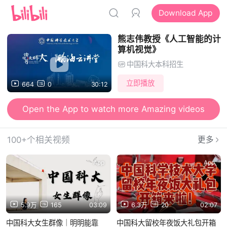
Download App
熊志伟教授《人工智能的计
算机视觉》
中国科大本科招生
立即播放
664
0
30:12
Open the App to watch more Amazing videos
100+个相关视频
更多
App
App
5.9万
165
03:09
6.3万
20
02:07
中国科大女生群像｜明明能靠
中国科大留校年夜饭大礼包开箱