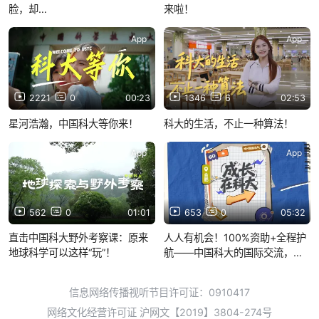
脸，却…
来啦！
App
App
2221
0
00:23
1346
6
02:53
星河浩瀚，中国科大等你来！
科大的生活，不止一种算法！
App
App
562
0
01:01
653
0
05:32
直击中国科大野外考察课：原来
人人有机会！100%资助+全程护
地球科学可以这样“玩”！
航——中国科大的国际交流，不
止于“送你出国”
信息网络传播视听节目许可证：0910417
网络文化经营许可证 沪网文【2019】3804-274号