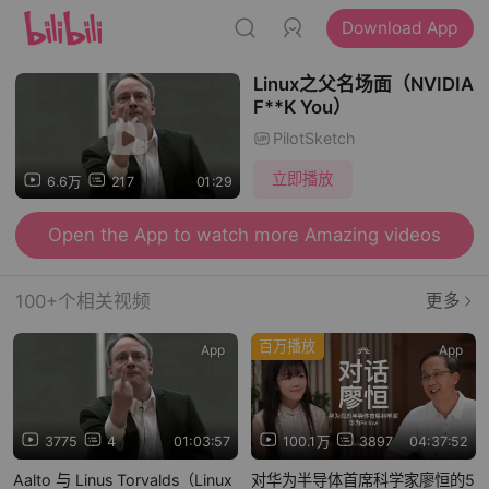
Download App
Linux之父名场面（NVIDIA
F**K You）
PilotSketch
立即播放
6.6万
217
01:29
Open the App to watch more Amazing videos
100+个相关视频
更多
百万播放
App
App
3775
4
01:03:57
100.1万
3897
04:37:52
Aalto 与 Linus Torvalds（Linux
对华为半导体首席科学家廖恒的5