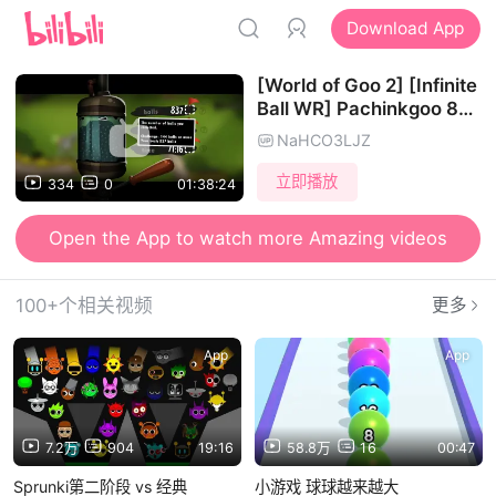
Download App
[World of Goo 2] [Infinite
Ball WR] Pachinkgoo 837
Balls
NaHCO3LJZ
立即播放
334
0
01:38:24
Open the App to watch more Amazing videos
100+个相关视频
更多
App
App
7.2万
904
19:16
58.8万
16
00:47
Sprunki第二阶段 vs 经典
小游戏 球球越来越大