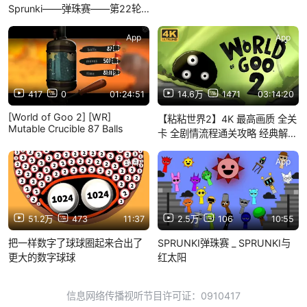
Sprunki——弹珠赛——第22轮
——谁将获胜_
App
App
417
0
01:24:51
14.6万
1471
03:14:20
[World of Goo 2] [WR]
【粘粘世界2】4K 最高画质 全关
Mutable Crucible 87 Balls
卡 全剧情流程通关攻略 经典解谜
冒险游戏 黏黏世界2 - World of
Goo 2
App
App
51.2万
473
11:37
2.5万
106
10:55
把一样数字了球球圈起来合出了
SPRUNKI弹珠赛 _ SPRUNKI与
更大的数字球球
红太阳
信息网络传播视听节目许可证：0910417