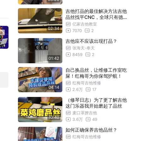
吉他打品的最佳解决方法吉他
品丝找平CNC，全球只有德国
和中国有这专用数控机床
亿家吉他教室
02:34
7070
2
吉他应不应该出现打品？
张海天-奉天
8459
2
01:42
自己换品丝，让维修工作室吃
屎！红梅哥为你保驾护航！
红梅哥吉他维修
04:14
2.6万
17
（修琴日志）为了更了解吉他
这门乐器我开始磨起了品丝
麦口罩撩吉他
10:40
3.6万
49
如何正确保养吉他品丝？
红梅哥吉他维修