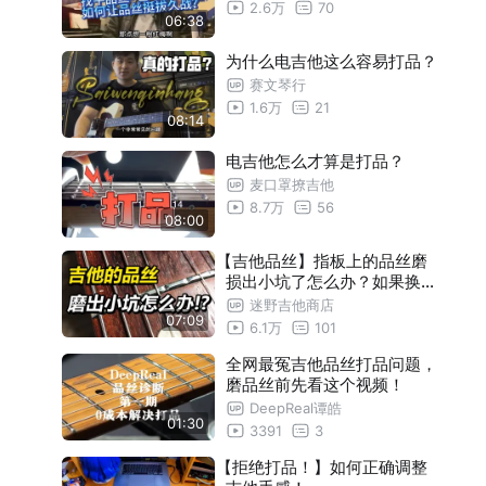
2.6万
70
06:38
为什么电吉他这么容易打品？
赛文琴行
1.6万
21
08:14
电吉他怎么才算是打品？
麦口罩撩吉他
8.7万
56
08:00
【吉他品丝】指板上的品丝磨
损出小坑了怎么办？如果换品
丝的话又该选哪种规格材质？
迷野吉他商店
07:09
6.1万
101
全网最冤吉他品丝打品问题，
磨品丝前先看这个视频！
DeepReal谭皓
01:30
3391
3
【拒绝打品！】如何正确调整