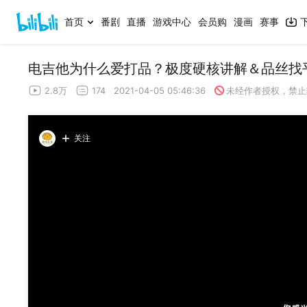
首页
番剧
直播
游戏中心
会员购
漫画
赛事
电吉他为什么爱打品？极度硬核讲解＆品丝找
2.8万
174
2021-04-05 05:46:36
未经作者授权，禁止
关注