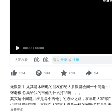
00:00
/
00:00
-
人正在看
请先
登录
或
注册
524
199
618
94
无数新手 尤其是木转电的朋友们绝大多数都会问一个问题 - -
张老板 你卖给我的吉他为什么打品啊。。。
其实这个问题几乎是每个吉他手的必经之路，在早期大家都在
也可以得到积累，在现在大家盲人摸象一样的网购尤其是对于
展开更多
这期节目我就给大家大概普及一下关于电吉他“打品”那些事