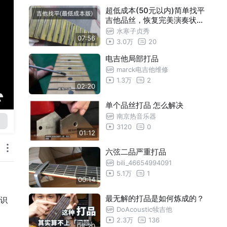
超低成本(50元以内)简单找平
吉他品丝，恢复完美演奏状态
！全篇没有无用步骤，每一步
水寒子贞秀
07:56
都请务必看仔细！
3.0万
20
电吉他局部打品
marck电吉他维修
1.3万
2
02:20
单个品丝打品 怎么解决
南京热音乐器
3120
0
01:12
六弦二品严重打品
bili_46654994091
5.1万
1
00:14
最无解的打品是如何炼成的？
识
DoAcoustic犊吉他
2.3万
136
08:20