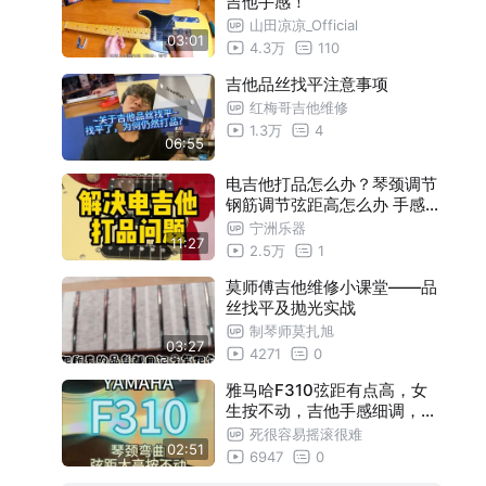
吉他手感！
山田凉凉_Official
03:01
4.3万
110
吉他品丝找平注意事项
红梅哥吉他维修
1.3万
4
06:55
电吉他打品怎么办？琴颈调节
钢筋调节弦距高怎么办 手感调
节超详细教你检测和调节电吉
宁洲乐器
11:27
他打品问题
2.5万
1
莫师傅吉他维修小课堂——品
丝找平及抛光实战
制琴师莫扎旭
03:27
4271
0
雅马哈F310弦距有点高，女
生按不动，吉他手感细调，琴
好弹才能学好吉他！吉他弦距
死很容易摇滚很难
02:51
调整！
6947
0