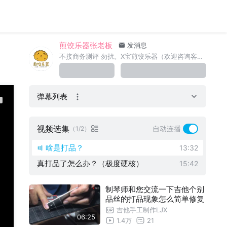
煎饺乐器张老板
发消息
不接商务测评 勿扰。X宝煎饺乐器（欢迎咨询客服优惠）群+V jianjiao1432 努力做好服务，让大家满意。
弹幕列表
视频选集
自动连播
（1/2）
啥是打品？
13:32
真打品了怎么办？（极度硬核）
15:42
制琴师和您交流一下吉他个别
品丝的打品现象怎么简单修复
吉他手工制作LJX
06:25
1.4万
21