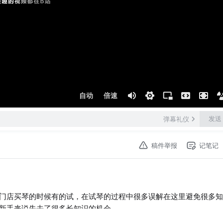
自动
倍速
发送
弹幕礼仪
稿件举报
记笔记
门店买琴的时候有的试，在试琴的过程中很多误解在这里避免很多知
新手来说失去了很多长知识的机会。
，什么是打品什么是伪打品。。