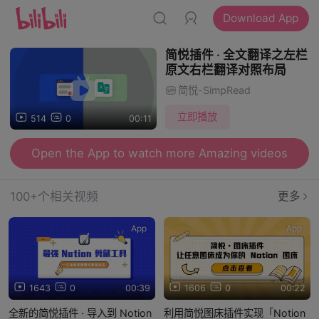
Download App
简悦插件 · 全文翻译之左栏
原文右栏翻译对照布局
简悦-SimpRead
立即播放
514
0
00:11
Open the App to watch more Amazing videos
100+个相关视频
更多
App
App
1643
0
00:39
1606
0
00:22
全新的简悦插件 · 导入到 Notion
利用简悦图床插件实现「Notion