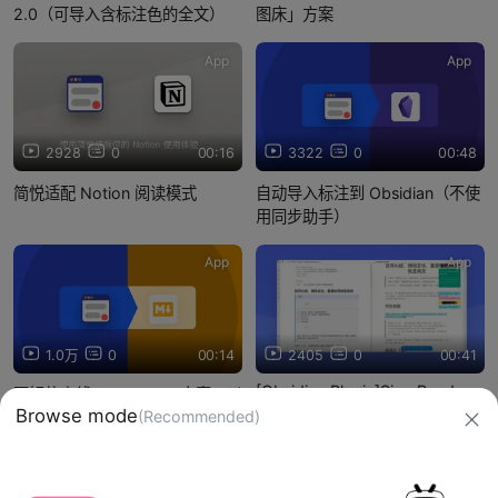
2.0（可导入含标注色的全文）
图床」方案
App
App
2928
0
00:16
3322
0
00:48
简悦适配 Notion 阅读模式
自动导入标注到 Obsidian（不使
用同步助手）
App
App
1.0万
0
00:14
2405
0
00:41
[Obsidian Plugin]SimpRead
更好的离线 Markdown 方案：以
Unreader Sync - 一站式标注及
Browse mode
(Recommended)
md + assets 方式导出
管理解决方案
信息网络传播视听节目许可证：0910417