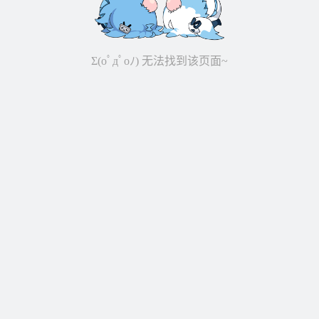
Σ(oﾟдﾟoﾉ) 无法找到该页面~