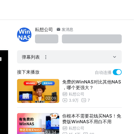
耘想公司
发消息
弹幕列表
接下来播放
自动连播
免费的WinNAS对比其他NAS
，哪个更强大？
耘想公司
02:09
3.9万
7
你根本不需要花钱买NAS！免
费版WinNAS不用白不用
耘想公司
03:34