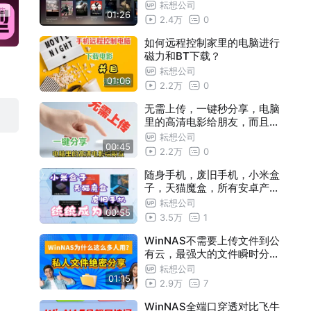
耘想公司
01:26
2.4万
0
如何远程控制家里的电脑进行
磁力和BT下载？
耘想公司
01:06
2.2万
0
无需上传，一键秒分享，电脑
里的高清电影给朋友，而且绝
对私密！
耘想公司
00:45
2.2万
0
随身手机，废旧手机，小米盒
子，天猫魔盒，所有安卓产品
全部成为存储设备
耘想公司
00:55
3.5万
1
WinNAS不需要上传文件到公
有云，最强大的文件瞬时分享
工具
耘想公司
01:15
2.9万
7
WinNAS全端口穿透对比飞牛