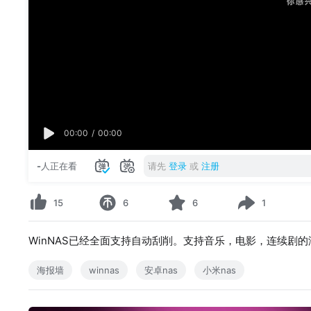
00:00
/
00:00
-
人正在看
请先
登录
或
注册
15
6
6
1
WinNAS已经全面支持自动刮削。支持音乐，电影，连续剧
海报墙
winnas
安卓nas
小米nas