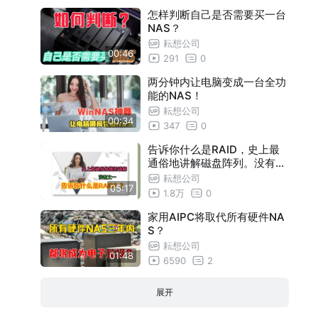
怎样判断自己是否需要买一台
NAS？
耘想公司
00:46
291
0
两分钟内让电脑变成一台全功
能的NAS！
耘想公司
00:34
347
0
告诉你什么是RAID，史上最
通俗地讲解磁盘阵列。没有之
一！
耘想公司
05:17
1.8万
0
家用AIPC将取代所有硬件NA
S？
耘想公司
01:48
6590
2
展开