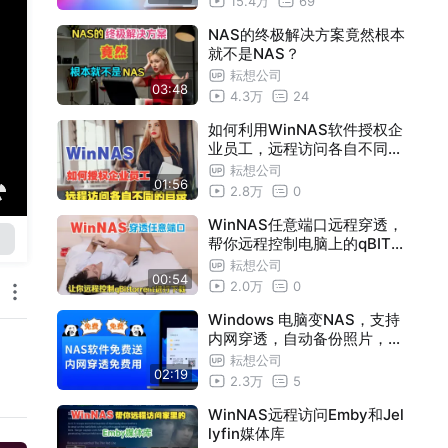
15.4万
69
NAS的终极解决方案竟然根本
就不是NAS？
耘想公司
03:48
4.3万
24
如何利用WinNAS软件授权企
业员工，远程访问各自不同的
服务器目录。
耘想公司
01:56
2.8万
0
WinNAS任意端口远程穿透，
帮你远程控制电脑上的qBITto
rrent进行离线下载
耘想公司
00:54
2.0万
0
Windows 电脑变NAS，支持
内网穿透，自动备份照片，手
机远程访问电脑
耘想公司
02:19
2.3万
5
WinNAS远程访问Emby和Jel
lyfin媒体库