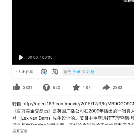
00:00
/
00:00
-
人正在看
请先
登录
或
注册
2821
920
1.8万
2882
转自 http://open.163.com/movie/2015/12/3/K/MB9CGO
《百万美金交易员》是英国广播公司在2009年播出的一辑真
登（Lex van Dam）先生设计的。节目中重新进行了理查德·丹
适合想做Trading的朋友看，了解这个岗位的工作性质和工作
展开更多