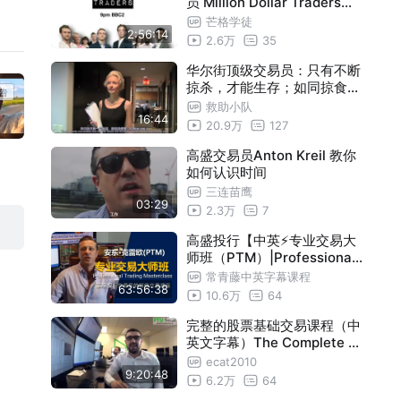
员 Million Dollar Traders（
交易员必看）
芒格学徒
2:56:14
2.6万
35
华尔街顶级交易员：只有不断
掠杀，才能生存；如同掠食者
狩猎。
救助小队
16:44
20.9万
127
高盛交易员Anton Kreil 教你
如何认识时间
三连苗鹰
03:29
2.3万
7
高盛投行【中英⚡专业交易大
师班（PTM）|Professional
Trading Masterclass】
常青藤中英字幕课程
63:56:38
10.6万
64
完整的股票基础交易课程（中
英文字幕）The Complete Fo
undation Stock Trading Co
ecat2010
9:20:48
urse
6.2万
64