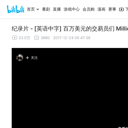
首页
番剧
直播
游戏中心
会员购
漫画
赛事
纪录片 - [英语中字] 百万美元的交易员们 Million D
23.0万
3680
2017-12-24 05:47:39
关注