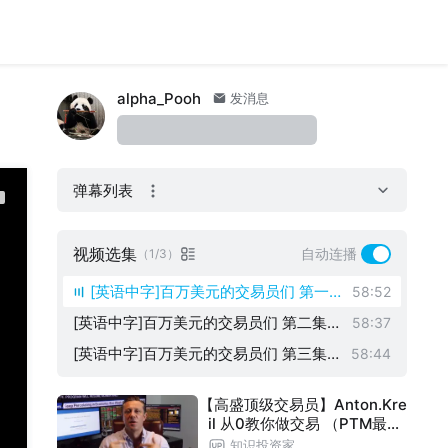
alpha_Pooh
发消息
弹幕列表
视频选集
自动连播
（1/3）
[英语中字]百万美元的交易员们 第一
58:52
[英语中字]百万美元的交易员们 第二集 “
集 “成为交易员” Million Dollar Trade
58:37
收益和亏损” Million Dollar Traders Epi
[英语中字]百万美元的交易员们 第三集 “
rs Episode1 Make Me a Trader
58:44
sode2 P&L
人与利” Million Dollar Traders Episode
【高盛顶级交易员】Anton.Kre
3
il 从0教你做交易 （PTM最新
版）
知识投资家