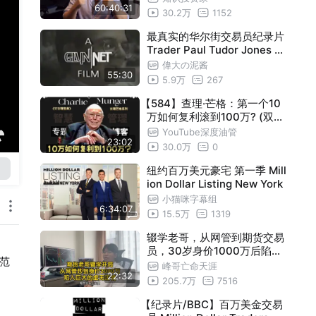
60:40:31
30.2万
1152
最真实的华尔街交易员纪录片
Trader Paul Tudor Jones 无
字幕
偉大の泥酱
55:30
5.9万
267
【584】查理·芒格：第一个10
万如何复利滚到100万? (双语
+文稿)
YouTube深度油管
23:02
30.0万
0
纽约百万美元豪宅 第一季 Mill
ion Dollar Listing New York
小猫咪字幕组
6:34:07
15.5万
1319
辍学老哥，从网管到期货交易
员，30岁身价1000万后陷入
范
巨大的虚无境地
峰哥亡命天涯
22:32
205.7万
7516
【纪录片/BBC】百万美金交易