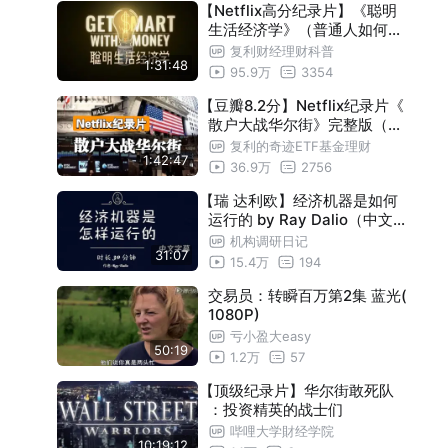
【Netflix高分纪录片】《聪明
生活经济学》（普通人如何实
现财务自由？）
复利财经理财科普
1:31:48
95.9万
3354
【豆瓣8.2分】Netflix纪录片《
散户大战华尔街》完整版（中
英双语字幕）华尔街历史上被
复利的奇迹ETF基金理财
1:42:47
散户暴打最惨的一次！
36.9万
2756
【瑞 达利欧】经济机器是如何
运行的 by Ray Dalio（中文
字幕 原声）
机构调研日记
31:07
15.4万
194
交易员：转瞬百万第2集 蓝光(
1080P)
亏小盈大easy
50:19
1.2万
57
【顶级纪录片】华尔街敢死队
：投资精英的战士们
哔哩大学財经学院
10:19:12