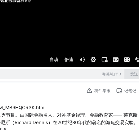
自动
倍速
发送
弹幕礼仪
稿件举报
记笔记
9CM_MB9HQCR3K.html
人秀节目。由国际金融名人、对冲基金经理、金融教育家—— 莱克斯·
尼斯（Richard Dennis）在20世纪80年代的著名的海龟交易实验。
环境。