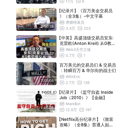
1.1万
6
【纪录片】《百万美金交易员
》（全3集）-中文字幕
养猪特派员
2:56:15
3.4万
203
【中英】高盛顶级交易员安东·
克雷欧(Anton Kreil) 从0教你
做交易（EP1-5）|大师讲座·
Web3天空之城
6:31:57
附文稿
5.7万
1
百万美元的交易员们 & 交易员
：转瞬百万 & 华尔街的战士们
WithEric
7:01:05
2.7万
136
【纪录片】《监守自盗 Inside
Job（2010）》【金融】
MarkBot
1:45:06
12.9万
747
【Netflix高分纪录片】《致富
攻略》（全8集）普通人如何