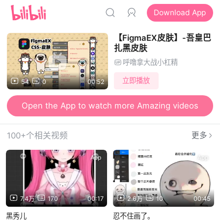
Download App
【FigmaEX皮肤】-吾皇巴
扎黑皮肤
呼噜拿大战小杠精
立即播放
54
0
00:52
Open the App to watch more Amazing videos
100+个相关视频
更多
App
App
7.4万
170
00:17
2.6万
10
00:45
黑秀儿
忍不住画了。