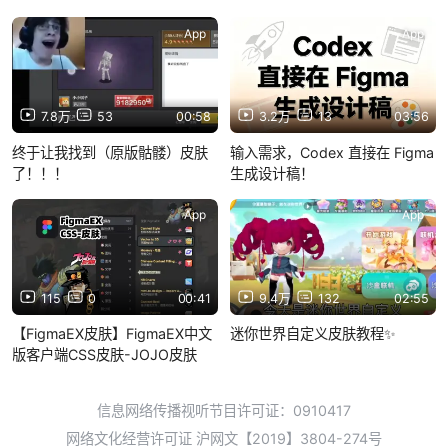
App
App
7.8万
53
00:58
3.2万
13
03:56
终于让我找到（原版骷髅）皮肤
输入需求，Codex 直接在 Figma
了！！！
生成设计稿！
App
App
115
0
00:41
9.4万
132
02:55
【FigmaEX皮肤】FigmaEX中文
迷你世界自定义皮肤教程✨
版客户端CSS皮肤-JOJO皮肤
信息网络传播视听节目许可证：0910417
网络文化经营许可证 沪网文【2019】3804-274号