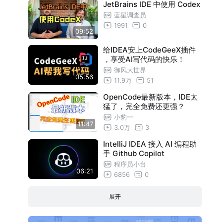
JetBrains IDE 中使用 Codex
蓝星调查员
1991
0
09:52
给IDEA安上CodeGeeX插件
，享受AI写代码的快乐！
御风大世界
05:56
11.9万
51
OpenCode最新版本，IDE太
猛了，完全免费还更强？
小豹一
11:47
3.0万
3
IntelliJ IDEA 接入 AI 编程助
手 Github Copilot
程序员小台
06:21
6856
0
展开