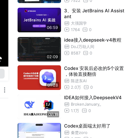
7522
0
3、安装 JetBrains AI Assist
ant
大强国学
06:59
1764
0
idea接入deepseek-v4教程
DoJ万劫人间
8587
0
02:09
Codex 安装后必改的5个设置
，体验直接翻倍
陈进东AI
01:28
2.0万
0
IDEA如何接入DeepseekV4
BrokenJanuary_
1.1万
0
07:11
Codex桌面端太好用了
秦楚zoro