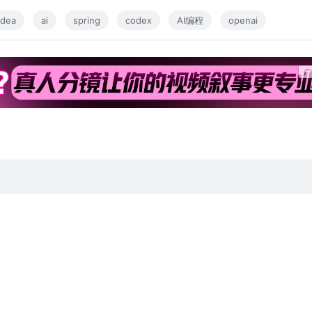
idea
ai
spring
codex
AI编程
openai