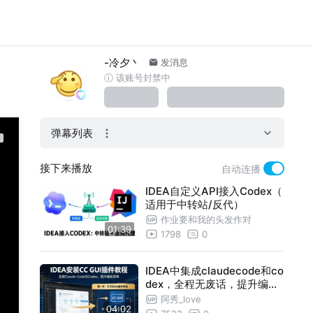
-冷夕丶
发消息
ⓘ 该账号封禁中
弹幕列表
接下来播放
自动连播
IDEA自定义API接入Codex（
适用于中转站/反代）
作业要和我的头发作对
01:39
1798
0
IDEA中集成claudecode和co
dex，全程无废话，提升编程
效率
阿秀_love
04:02