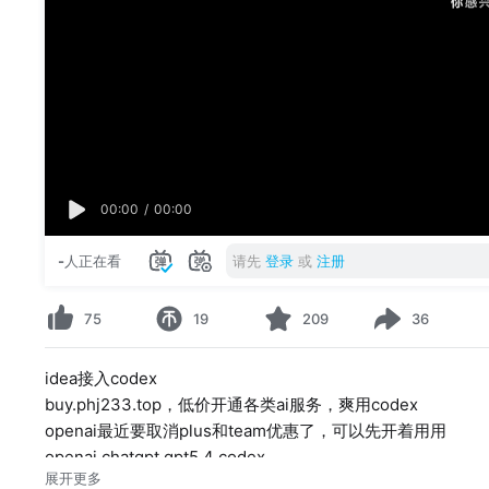
00:00
/
00:00
-
人正在看
请先
登录
或
注册
75
19
209
36
idea接入codex
buy.phj233.top，低价开通各类ai服务，爽用codex
openai最近要取消plus和team优惠了，可以先开着用用
openai chatgpt gpt5.4 codex
展开更多