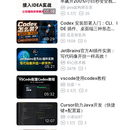
率飙升200%!小白秒变全栈大
神!IDEA插件配置一键抄作业
java架构师百里
06:46
，赶紧学起来!
3.3万
35
Codex 安装部署入门：CLI、I
DE 插件、桌面端三种形态怎
么选？国产模型接入思路
瓜瓜智造局
09:29
1509
0
JetBrains官方AI插件实测：
写代码像开挂一样高效！
剑心技术栈
05:21
3478
1
vscode使用codex教程
但愿丶n
2.5万
0
05:32
Cursor助力Java开发（快捷
键+配置篇）
小道仙97
12:07
1.3万
3