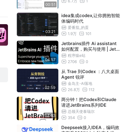
6.7万
1
00:51
idea集成codex,让你拥抱智能
体编码时代
爱番茄_的蛋
03:21
1.9万
101
Jetbrains插件 Ai assistant
如何配置，购买与使用 | Jetb
rains Ai assistant in Ides
程序猿e站
04:57
2706
0
从 Trae 到Codex ：八大桌面
Agent 锐评
金岛主-AI落地
02:59
26.8万
112
两分钟！把Codex和Claude
请进JetBrains系列IDE
总领天使泰瑞尔
02:03
354
0
Deepseek接入IDEA，编码效