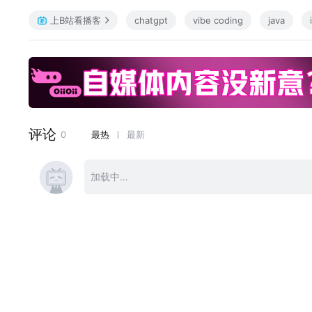
上B站看播客
chatgpt
vibe coding
java