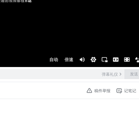
自动
倍速
发送
弹幕礼仪
稿件举报
记笔记