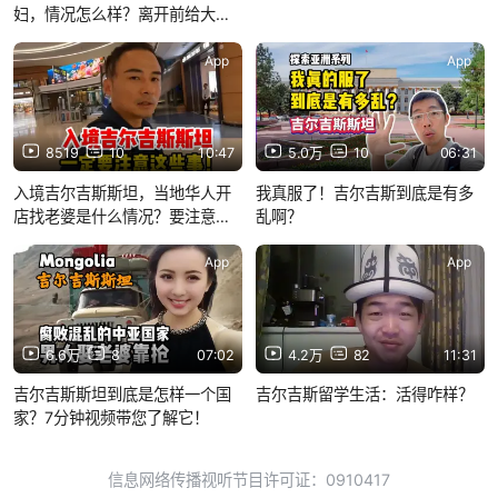
妇，情况怎么样？离开前给大家
总结下
App
App
8519
10
10:47
5.0万
10
06:31
入境吉尔吉斯斯坦，当地华人开
我真服了！吉尔吉斯到底是有多
店找老婆是什么情况？要注意啥
乱啊？
风险
App
App
6.6万
8
07:02
4.2万
82
11:31
吉尔吉斯斯坦到底是怎样一个国
吉尔吉斯留学生活：活得咋样？
家？7分钟视频带您了解它！
信息网络传播视听节目许可证：0910417