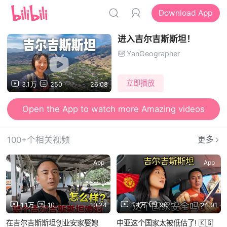
Download App
进入吉尔吉斯斯坦！
YanGeographer
立即播放
3.1万
250
26:08
Open the App to watch more Amazing videos
100+个相关视频
更多
App
App
1.1万
10
10:24
1.4万
90
24:01
在吉尔吉斯斯坦创业安家娶媳
中亚这个国家太被低估了! 🇰🇬