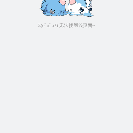
Σ(oﾟдﾟoﾉ) 无法找到该页面~