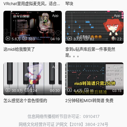
VRchat里用虚拟麦克风，适合自
琴块
闭不愿意开麦的玩家
App
App
5.6万
333
04:19
3.7万
82
01:22
这midi给我整笑了
拿到u钻声库后第一件事竟然
是。。。
App
App
30.9万
224
00:30
4.4万
11
03:15
怎么感觉这个音色怪怪的
2分钟轻松MIDI转简谱 免费
信息网络传播视听节目许可证：0910417
网络文化经营许可证 沪网文【2019】3804-274号