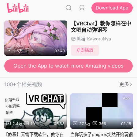
Download App
【VRChat】教你怎样在中
文吧自动弹钢琴
薰喵-KaworuNya
立即播放
2.5万
5
03:49
Open the App to watch more Amazing videos
100+个相关视频
更多
App
App
2.4万
10
05:53
27.8万
366
02:18
【教程】无需下载软件，教你在
当你玩多了phigros突然开始玩钢