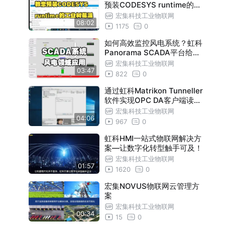
预装CODESYS runtime的工
业树莓派
宏集科技工业物联网
08:02
1175
0
如何高效监控风电系统？虹科
Panorama SCADA平台给你
答案！
宏集科技工业物联网
03:47
822
0
通过虹科Matrikon Tunneller
软件实现OPC DA客户端读取
OPC UA服务器
宏集科技工业物联网
04:06
967
0
虹科HMI一站式物联网解决方
案—让数字化转型触手可及！
宏集科技工业物联网
01:57
1620
0
宏集NOVUS物联网云管理方
案
宏集科技工业物联网
00:34
15
0