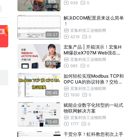
939
0
05:49
解决DCOM配置原来这么简单
！
宏集科技工业物联网
05:27
4219
0
宏集产品 | 开箱演示！宏集H
MI爆款eX707M Web强在哪
里？
宏集科技工业物联网
03:40
985
0
如何轻松实现Modbus TCP和
OPC UA的协议转换？交给虹
科JMobile PC Runtime！
宏集科技工业物联网
05:45
1930
0
赋能企业数字化转型的一站式
物联网解决方案
宏集科技工业物联网
33:45
1777
0
干货分享！虹科教您初次上手