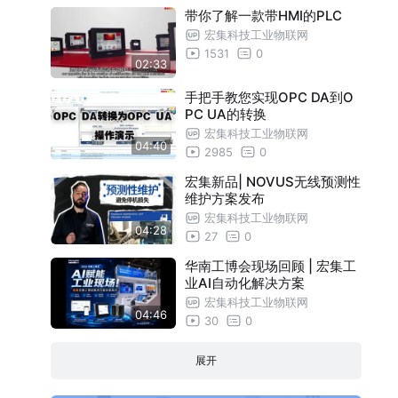
带你了解一款带HMI的PLC
宏集科技工业物联网
1531
0
02:33
手把手教您实现OPC DA到O
PC UA的转换
宏集科技工业物联网
04:40
2985
0
宏集新品| NOVUS无线预测性
维护方案发布
宏集科技工业物联网
04:28
27
0
华南工博会现场回顾 | 宏集工
业AI自动化解决方案
宏集科技工业物联网
04:46
30
0
展开