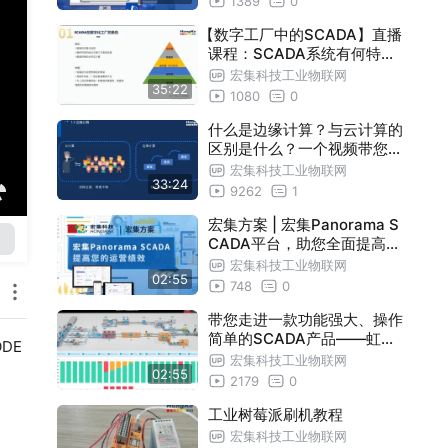
1389
0
【数字工厂中的SCADA】直播
课程：SCADA系统有何特点
？在数字工厂中SCADA起到
宏集科技工业物联网
35:22
什么样的作用 ？如何解决SC
1080
0
ADA在应用中的难题？
什么是边缘计算？与云计算的
区别是什么？一个视频带您了
解边缘计算的“前世今生”！
宏集科技工业物联网
33:24
9262
1
宏集方案 | 宏集Panorama S
CADA平台，助您全面提高运
营绩效！
宏集科技工业物联网
02:55
748
0
带您走进一款功能强大、操作
简单的SCADA产品——虹科
DE
mySCADA
宏集科技工业物联网
02:55
2179
0
工业树莓派刷机教程
宏集科技工业物联网