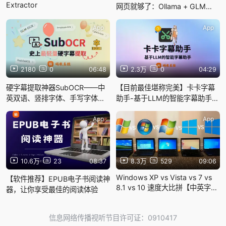
Extractor
网页就够了：Ollama + GLM
OCR = SubOCR
App
App
2180
0
06:48
2.3万
0
04:29
硬字幕提取神器SubOCR——中
【目前最佳堪称完美】卡卡字幕
英双语、竖排字体、手写字体字
助手-基于LLM的智能字幕助手
幕OCR效果实测
——打通字幕所有流程，功能齐
全完善
App
App
10.6万
23
08:37
8.3万
529
09:06
Windows XP vs Vista vs 7 vs
【软件推荐】EPUB电子书阅读神
8.1 vs 10 速度大比拼【中英字
器，让你享受最佳的阅读体验
幕】
信息网络传播视听节目许可证：0910417