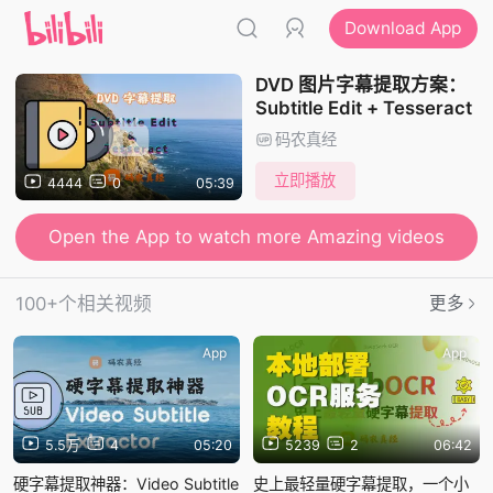
Download App
DVD 图片字幕提取方案：
Subtitle Edit + Tesseract
码农真经
立即播放
4444
0
05:39
Open the App to watch more Amazing videos
100+个相关视频
更多
App
App
5.5万
4
05:20
5239
2
06:42
硬字幕提取神器：Video Subtitle
史上最轻量硬字幕提取，一个小