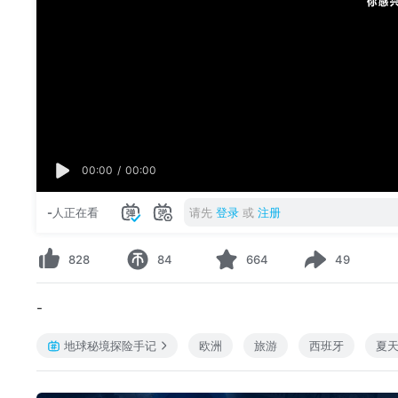
00:00
/
00:00
-
人正在看
请先
登录
或
注册
828
84
664
49
-
地球秘境探险手记
欧洲
旅游
西班牙
夏