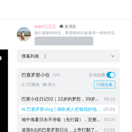
iver江江江
发消息
旅行摄影碎碎念，希望能拍出叙事诗一样的作品
弹幕列表
巴塞罗那小住
自动连播
（2/9）
3.1万播放
简介
订阅合集
巴塞小住日记02｜22岁的梦想，39岁才
05:22
抵达，也不晚
巴塞罗那vlog | 请欧洲人把偷我的地
05:56
中海人生还给我
地中海夏日永不停歇（先行篇），完整版
00:31
还在制作中
凌晨6点的巴塞罗那日出，上帝打翻了调
02:05