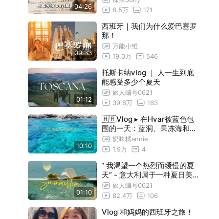
04:26
8.5万
171
西班牙｜我们为什么爱巴塞罗
那！
万能小维
09:33
19.0万
546
托斯卡纳vlog ｜ 人一生到底
能感受多少个夏天
旅人编号0621
01:12
39.8万
163
🇭🇷Vlog ▸ 在Hvar被蓝色包
围的一天：蓝洞、果冻海和一
场海边日落【克罗地亚跳岛游
奶味橘annie
10:10
】
1.9万
4
“ 我渴望一个热烈而缓慢的夏
天” - 意大利属于一种夏日美
学
旅人编号0621
01:10
82.4万
106
Vlog 和妈妈的西班牙之旅！