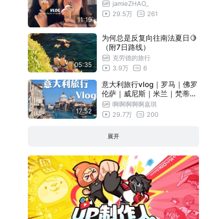
jamieZHAO_
29.5万
261
11:19
为何总是反复向往南法夏日🍋
（附7日路线）
克劳德的旅行
05:35
3.9万
6
意大利旅行vlog｜罗马｜佛罗
伦萨｜威尼斯｜米兰｜梵蒂冈
｜比萨｜五渔村｜和妈妈一起
啊啊啊啊啊嘉琪
17:52
的罗马假日
29.7万
200
展开