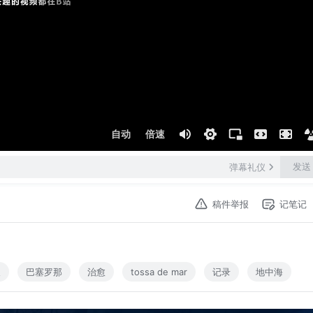
自动
倍速
发送
弹幕礼仪
稿件举报
记笔记
天
巴塞罗那
治愈
tossa de mar
记录
地中海