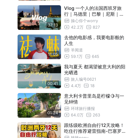
Vlog 一个人的法国西班牙旅
行｜马德里｜巴黎｜尼斯｜巴
塞罗那｜是毕业旅行也是圆梦
操心你个worry
37:13
之旅
42.2万
827
去他的电影感，我要电影般的
人生
羊闻道
11:05
59.1万
645
我与夏天 都渴望被意大利的阳
光晒透
旅人编号0621
00:41
4.4万
18
意大利卡普里岛是柠檬🍋与一
见钟情
环球旅行播报
01:24
64.0万
263
跟练级欧洲自由行12天攻略！
吃住行推荐避雷指南-巴塞罗
那day1
辣辣pony