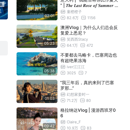
” | 𝑻𝒉𝒆 𝑳𝒂𝒔𝒕 𝑹𝒐𝒔𝒆 𝒐𝒇 𝑺𝒖𝒎𝒎𝒆𝒓 |
科莫湖 | 治愈电影感旅拍
童橙橙子
02:01
82.6万
1156
澳洲Vlog｜为什么人们总会反
复爱上悉尼？
笑西西Stacy
05:23
64.1万
472
不要都去马略卡，巴塞周边也
有超绝果冻海
iver江江江
05:38
3025
7
“我三年后，真的来到了巴塞
罗那…”
幻想家姜时一
01:03
71.2万
80
格拉纳达Vlog | 漫游西班牙0
6
Claire_F
09:42
10.9万
83