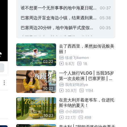
色盘｜送给你
谁不想要一个无所事事的地中海夏日呢
00:37
，真羡慕这些巴塞罗那人
巴塞周边开盲盒海边小镇，结果遇到果
05:38
冻海超级出片
巴塞周边20分钟，地中海躺平式度假开
00:35
始
来不及马略卡，就去巴塞周边20分钟直
04:51
去了西西里，果然如传说般美
达清透海边吧
巴塞周边小镇3锡切斯｜地中海+彩虹旗=
07:32
丽！
快乐加倍
练凌飞lkemon
02:22
9.8万
18
一个人旅行VLOG | 当我35岁
第一次去欧洲 | 巴塞罗那 | 朝
圣之路
我有好吃的yo
50:02
30.9万
1194
在意大利开着老爷车，住进托
斯卡纳的夏天！
小小屈同学
10:23
22.1万
498
意大利 | “我能否将你比作夏天