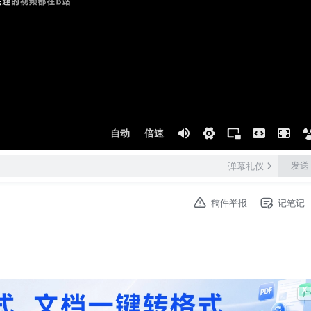
自动
倍速
发送
弹幕礼仪
稿件举报
记笔记