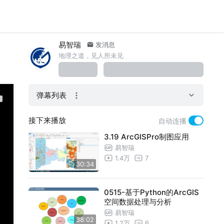
易智瑞
发消息
地理之道，见人所未见
弹幕列表
接下来播放
自动连播
3.19 ArcGISPro制图应用
易智瑞
1.4万
7
30:34
0515-基于Python的ArcGIS
空间数据处理与分析
易智瑞
38:02
1.2万
6