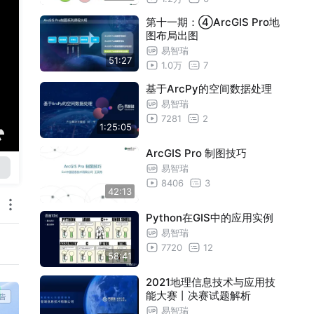
第十一期：④ArcGIS Pro地
图布局出图
易智瑞
51:27
1.0万
7
基于ArcPy的空间数据处理
易智瑞
7281
2
1:25:05
ArcGIS Pro 制图技巧
易智瑞
8406
3
42:13
Python在GIS中的应用实例
易智瑞
7720
12
58:41
2021地理信息技术与应用技
能大赛丨决赛试题解析
易智瑞