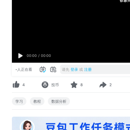
00:00
/
00:00
-
人正在看
请先
登录
或
注册
4
投币
8
2
学习
教程
数据分析