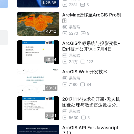
1:28:38
7281
5
ArcMap迁移至ArcGIS Pro制
图
易智瑞
40:12
5270
9
ArcGIS坐标系统与投影变换-
Esri技术公开课：7月4日
易智瑞
49:44
2.1万
123
ArcGIS Web 开发技术
易智瑞
7180
84
53:31
20171114技术公开课-无人机
图像处理与激光雷达数据分析
技术与应用
易智瑞
34:51
5630
3
ArcGIS API For Javascript
入门