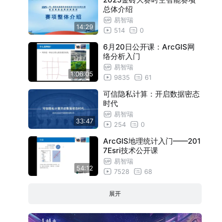
总体介绍
易智瑞
14:29
514
0
6月20日公开课：ArcGIS网
络分析入门
易智瑞
1:06:05
9835
61
可信隐私计算：开启数据密态
时代
易智瑞
33:47
254
0
ArcGIS地理统计入门——201
7Esri技术公开课
易智瑞
54:12
7528
68
展开