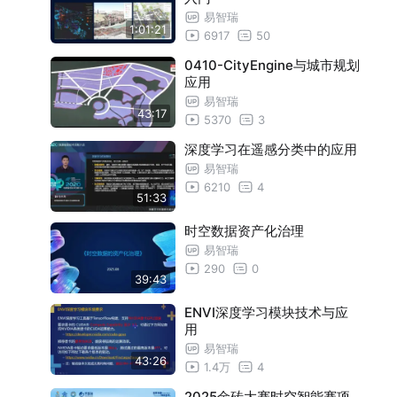
易智瑞
1:01:21
6917
50
0410-CityEngine与城市规划
应用
易智瑞
43:17
5370
3
深度学习在遥感分类中的应用
易智瑞
6210
4
51:33
时空数据资产化治理
易智瑞
290
0
39:43
ENVI深度学习模块技术与应
用
易智瑞
43:26
1.4万
4
2025金砖大赛时空智能赛项