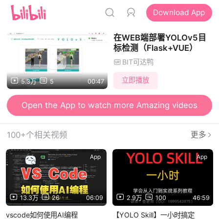
Download App
在WEB端部署YOLOv5目
标检测（Flask+VUE）
BIT可达鸭
立即播放
5.3万
5
00:47
Open the App to watch more Amazing videos
100+个相关视频
更多
App
App
13.3万
26
06:09
2.9万
100
46:59
vscode如何使用AI编程
【YOLO Skill】一小时搞定