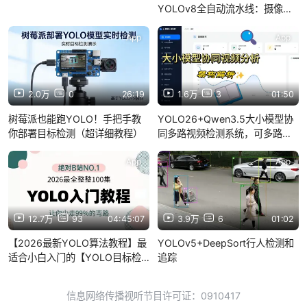
YOLOv8全自动流水线：摄像头
采集→自动标注→训练→识别，
opencode零基础实战
App
App
2.0万
0
26:19
1.6万
3
01:50
树莓派也能跑YOLO！手把手教
YOLO26+Qwen3.5大小模型协
你部署目标检测（超详细教程）
同多路视频检测系统，可多路实
时。
App
App
12.7万
93
04:45:07
3.9万
6
01:02
【2026最新YOLO算法教程】最
YOLOv5+DeepSort行人检测和
适合小白入门的【YOLO目标检
追踪
测】教程，一口气讲完环境安装
+推理+自定义数据集搭建与训练
信息网络传播视听节目许可证：0910417
等目标检测必备基础！从入门到