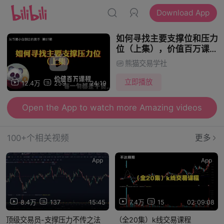
Download App
如何寻找主要支撑位和压力
位（上集），价值百万课
程，每一句都是干货
熊猫交易学社
立即播放
12.4万
259
24:19
Open the App to watch more Amazing videos
100+个相关视频
更多
App
App
8.4万
137
15:45
7.4万
15
02:09:08
顶级交易员-支撑压力不传之法
（全20集）k线交易课程