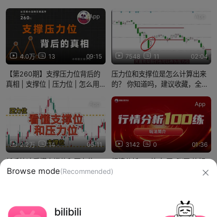
App
App
4.0万
13
09:15
7548
11
02:04
【第260期】支撑压力位背后的
压力位和支撑位是怎么计算出来
真相 | 支撑位 | 压力位 | 怎么用 |
的？ 你知道吗，建议收藏，全干
常见的坑
货！
App
App
2.2万
14
05:11
3142
0
01:36
新手快速看懂支撑位和压力位
行情分析100练 每天1张图 练好
Browse mode
(Recommended)
读图基本功
信息网络传播视听节目许可证：0910417
bilibili
网络文化经营许可证 沪网文【2019】3804-274号