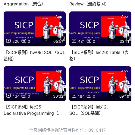
Aggregation（聚合）
Review（最终复习）
App
App
220
0
05:57
431
0
33:11
【SICP系列】hw09: SQL（SQL
【SICP系列】lec26: Table（表
基础）
格）
App
App
434
0
30:32
184
0
09:19
【SICP系列】lec25:
【SICP系列】lab12：
Declarative Programming（申
SQL（SQL基础）
述式编程）
信息网络传播视听节目许可证：0910417