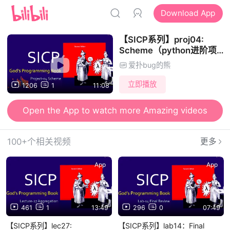
Download App
【SICP系列】proj04:
Scheme（python进阶项
目 Scheme解释器）- 计算
爱扑bug的熊
机程序的构造与解释
立即播放
1206
1
11:08
Open the App to watch more Amazing videos
100+个相关视频
更多
App
App
461
1
13:49
296
0
07:49
【SICP系列】lec27:
【SICP系列】lab14：Final