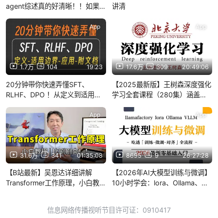
agent综述真的好清晰！！如果你
讲清
agent ai很差，一定要看李飞飞
整理的这份综述！！
App
App
1.7万
104
19:23
17.6万
309
20:49:06
20分钟带你快速弄懂SFT、
【2025最新版】王树森深度强化
RLHF、DPO ！从定义到适用边
学习全套课程（280集）涵盖
界全流程解析~大模型|LLM
PPO算法/DQN算法/A3CQ-
Learning/SARSA算法等强化学
App
App
习经典算法！学完即可就业！
31.6万
341
01:35:08
8695
9
26:27:28
【B站最新】吴恩达详细讲解
【2026年AI大模型训练与微调】
Transformer工作原理，小白教
10小时学会：lora、Ollama、
程，全程干货无尿点，学完你就
llamafactory、VLLM大模型从入
是AGI的大佬！（附课件+代码）
门到项目实战，学会可做LLM项
信息网络传播视听节目许可证：0910417
目