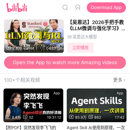
Download App
【吴恩达】2026手把手教
《LLM微调与强化学习》教
程！附代码_大模型微调
吴恩达大模型
_LangChain_RAG_agent_
生成式AI
立即播放
2.8万
44
04:27:08
Open the App to watch more Amazing videos
100+个相关视频
更多
App
App
8.6万
52
19:31:12
85.9万
862
17:42
【附PDF】突然发现李飞飞的
Agent Skill 从使用到原理，一次