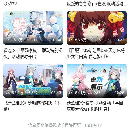
联动PV
反叛的鲁鲁修」x雀魂 联动活动
「假面的真实」限时开启！
App
App
15.9万
109
01:34
58.5万
125
00:23
雀魂 X 三丽鸥家族 「联动特别扭
【日服】雀魂 动画CM(天才麻将
蛋」活动限时开启！
少女全国篇 联动版)【F
宅/1080P+】
App
App
53.9万
2821
08:43
54.1万
936
02:25
《蔚蓝档案》沙勒麻将对决（下
蔚蓝档案x雀魂 联动活动「学园
篇）
庆典大骚动」限时开启！
信息网络传播视听节目许可证：0910417