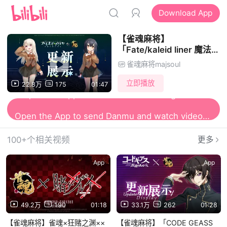
Download App
【雀魂麻将】
「Fate/kaleid liner 魔法少
女☆伊莉雅」×雀魂 联动活
雀魂麻将majsoul
动「圣雀战争」限时开启！
立即播放
22.8万
175
01:47
Open the App to watch more Amazing videos
Open the App to send Danmu and watch videos together
100+个相关视频
更多
App
App
49.2万
190
01:18
33.1万
262
01:28
【雀魂麻将】雀魂×狂赌之渊××
【雀魂麻将】「CODE GEASS