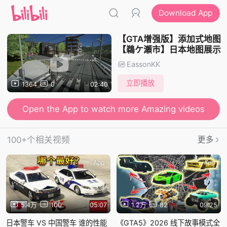
Download App
【GTA增强版】添加式地图
【鵜ケ瀬市】日本地图展示
EassonKK
立即播放
1364
0
02:40
Open the App to watch more Amazing videos
100+个相关视频
更多
App
App
5.4万
100
05:07
1.2万
82
09:25
日本警车 VS 中国警车 谁的性能
《GTA5》2026 线下故事模式全