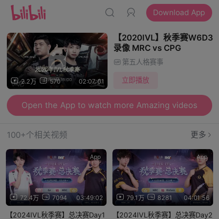
Download App
【2020IVL】秋季赛W6D3
录像 MRC vs CPG
第五人格赛事
立即播放
2.2万
570
02:07:01
Open the App to watch more Amazing videos
100+个相关视频
更多
App
App
72.4万
7094
03:49:02
79.1万
8281
04:01:56
【2024IVL秋季赛】总决赛Day1
【2024IVL秋季赛】总决赛Day2