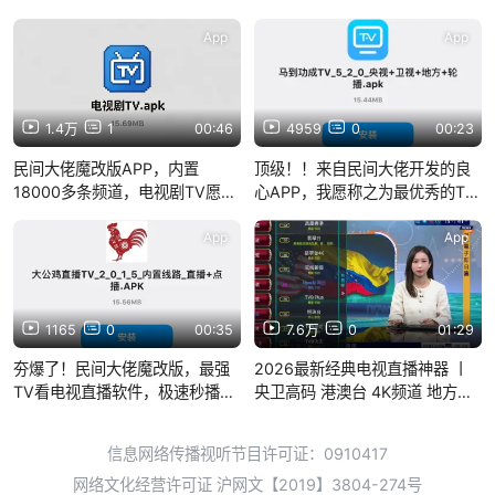
App
App
1.4万
1
00:46
4959
0
00:23
民间大佬魔改版APP，内置
顶级！！来自民间大佬开发的良
18000多条频道，电视剧TV愿称
心APP，我愿称之为最优秀的TV
之为最优秀看电视直播软件之
看电视直播软件之一！！频道秒
一！！
加载不卡顿
App
App
1165
0
00:35
7.6万
0
01:29
夯爆了！民间大佬魔改版，最强
2026最新经典电视直播神器 丨
TV看电视直播软件，极速秒播、
央卫高码 港澳台 4K频道 地方台
央视卫视CCTV等全都有
全网通 即点即播2026年堪称全
网最强的电视直播神器！免费分
信息网络传播视听节目许可证：0910417
享！内置央卫高码 港澳台全频道
网络文化经营许可证 沪网文【2019】3804-274号
专