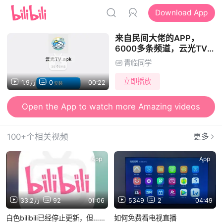
Download App
来自民间大佬的APP，
6000多条频道，云光TV
yyds的TV看电视直播软
青临同学
件，秒加载不卡顿
立即播放
1.9万
0
00:22
Open the App to watch more Amazing videos
100+个相关视频
更多
App
App
33.2万
92
01:06
5349
2
04:49
白色bilibili已经停止更新，但……
如何免费看电视直播