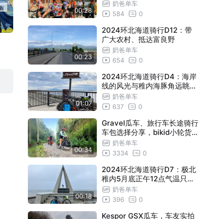
g gsx
奶爸单车
00:28
584
0
2024环北海道骑行D12：带
广大农村、抵达富良野
奶爸单车
00:23
654
0
2024环北海道骑行D4：海岸
线的风光与稚内海豚角远眺利
尻山
奶爸单车
01:07
637
0
Gravel瓜车、旅行车长途骑行
车包选择分享，bikid小轮货运
自行车cargo
奶爸单车
00:34
3334
0
2024环北海道骑行D7：极北
稚内5月底正午12点气温只有5
°，没错这里的风雨很厉害
奶爸单车
00:18
396
0
Kespor GSX瓜车，车友实拍