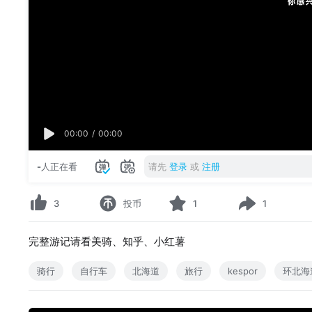
00:00
/
00:00
-
人正在看
请先
登录
或
注册
3
投币
1
1
完整游记请看美骑、知乎、小红薯
骑行
自行车
北海道
旅行
kespor
环北海