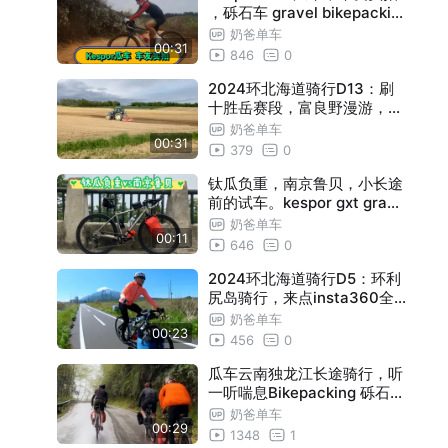
，砾石车 gravel bikepackin
g 单车旅行
奶爸单车
00:31
846
0
2024环北海道骑行D13：刷
十胜岳赛段，富良野漫游，四
季之丘
奶爸单车
00:31
379
0
钛瓜负重，南京鲁贝，小长途
前的试车。kespor gxt grave
l Bikepacking
奶爸单车
00:11
646
0
2024环北海道骑行D5：环利
尻岛骑行，来点insta360全
景
奶爸单车
00:23
456
0
瓜车云南独龙江长途骑行，听
一听喘息Bikepacking 砾石公
路车 单车旅行
奶爸单车
00:29
1348
1