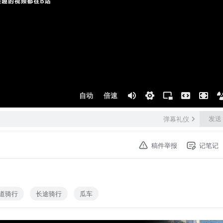
自动
倍速
发送
弹幕礼仪
稿件举报
记笔记
道骑行
长途骑行
瓜车