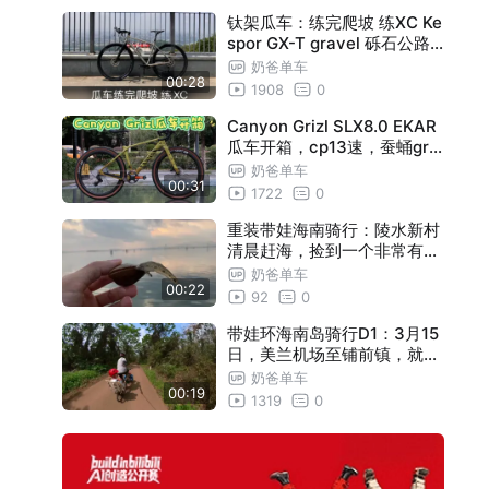
钛架瓜车：练完爬坡 练XC Ke
spor GX-T gravel 砾石公路
车
奶爸单车
00:28
1908
0
Canyon Grizl SLX8.0 EKAR
瓜车开箱，cp13速，蚕蛹gra
vel砾石公路车
奶爸单车
00:31
1722
0
重装带娃海南骑行：陵水新村
清晨赶海，捡到一个非常有趣
的“贝壳吃鱼”
奶爸单车
00:22
92
0
带娃环海南岛骑行D1：3月15
日，美兰机场至铺前镇，就当
热身啦~bikid长途骑行
奶爸单车
00:19
1319
0