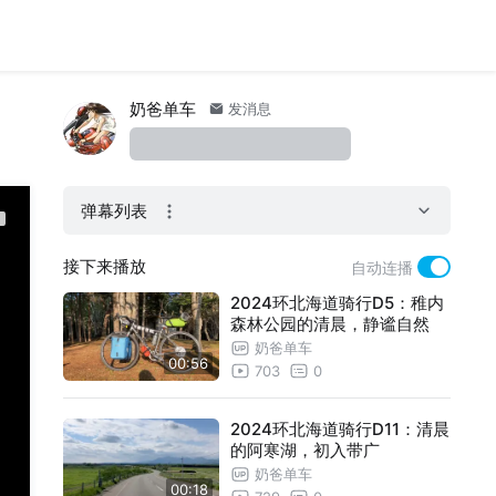
奶爸单车
发消息
弹幕列表
接下来播放
自动连播
2024环北海道骑行D5：稚内
森林公园的清晨，静谧自然
奶爸单车
00:56
703
0
2024环北海道骑行D11：清晨
的阿寒湖，初入带广
奶爸单车
00:18