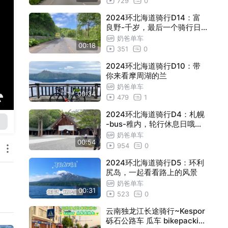
729
0
2024环北海道骑行D14：富
良野-千岁，最后一个骑行日
，靠近城市无景致
奶爸单车
00:18
351
0
2024环北海道骑行D10：带
你来看摩周湖的兰
奶爸单车
00:34
479
1
2024环北海道骑行D4：札幌
-bus-稚内，轮行休息日哦，
札幌的清晨，北海道神宫
奶爸单车
00:54
954
0
2024环北海道骑行D5：环利
尻岛，一起看看路上的风景
奶爸单车
00:31
523
0
云南独龙江长途骑行~Kespor
砾石公路车 瓜车 bikepackin