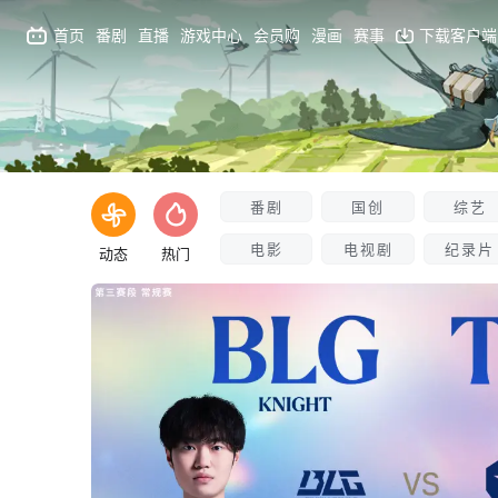
首页
番剧
直播
游戏中心
会员购
漫画
赛事
下载客户端
番剧
国创
综艺
电影
电视剧
纪录片
动态
热门