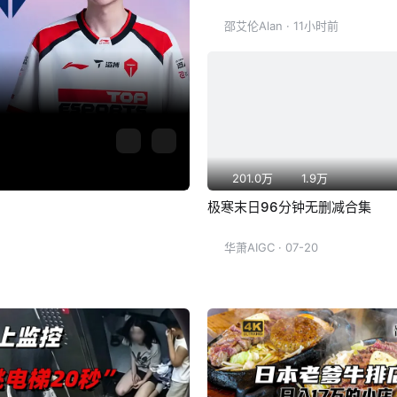
邵艾伦Alan
· 11小时前
201.0万
1.9万
极寒末日96分钟无删减合集
华萧AIGC
· 07-20