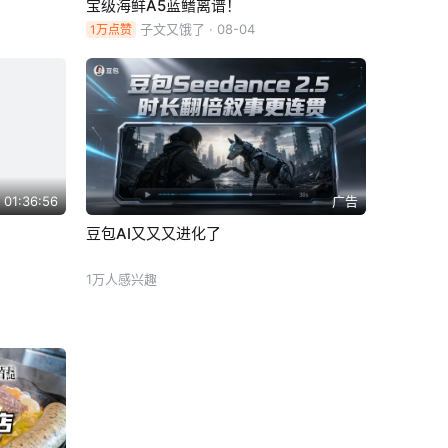
宝级海鲜A5蓝鳍离谱！
子文又饿了
· 08-04
1万点赞
01:36:56
广告
豆包AI又又又进化了
1万人感兴趣