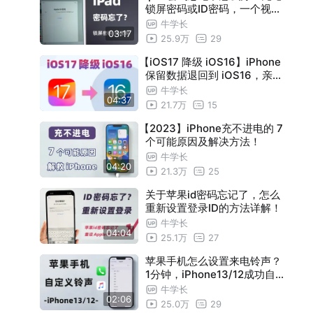
锁屏密码或ID密码，一个视频
教你解决！
牛学长
03:17
25.9万
29
【iOS17 降级 iOS16】iPhone
保留数据退回到 iOS16，亲测
成功！
牛学长
04:37
21.7万
15
【2023】iPhone充不进电的 7
个可能原因及解决方法！
牛学长
04:20
21.3万
25
关于苹果id密码忘记了，怎么
重新设置登录ID的方法详解！
牛学长
04:04
25.1万
27
苹果手机怎么设置来电铃声？
1分钟，iPhone13/12成功自
定义铃声！
牛学长
02:06
25.0万
29