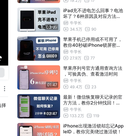
19.2万
17
iPad充不进电怎么回事？电池
坏了？6种原因及对应方法详
解！
牛学长
03:09
34.5万
90
苹果手机已停用或不可用了，
教你40秒破iPhone锁屏密码
！
牛学长
04:09
27.9万
77
苹果序列号官方通用查询方法
，可验真伪、查看激活时间
牛学长
01:47
49.4万
23
最新！微信恢复聊天记录的官
方方法，教你2分钟找回！联
选择
系人、照片等都适用！
牛学长
02:47
133.2万
119
iPhone出现激活锁却忘记App
leID，教你完美绕过激活锁！