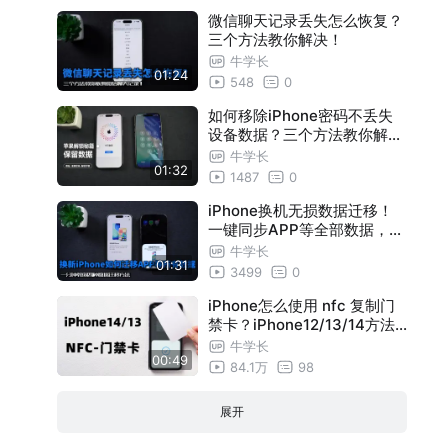
微信聊天记录丢失怎么恢复？
三个方法教你解决！
牛学长
01:24
548
0
如何移除iPhone密码不丢失
设备数据？三个方法教你解决
！
牛学长
01:32
1487
0
iPhone换机无损数据迁移！
一键同步APP等全部数据，四
种方法完整转移数据！
牛学长
01:31
3499
0
iPhone怎么使用 nfc 复制门
禁卡？iPhone12/13/14方法
通用！
牛学长
00:49
84.1万
98
展开