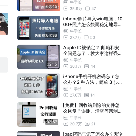
牛学长
02:45
35.9万
47
iphone照片导入win电脑，10
00+照片怎么快而稳定地导到
电脑？
牛学长
04:36
27.7万
50
Apple ID被锁定？ 邮箱和安
全问题忘了，教大家这样强制
退出id账号！
牛学长
02:15
36.1万
44
iPhone手机开机密码忘了怎
么办？2 种方法，简单 3 步，
成功删除锁屏！
牛学长
02:55
27.6万
14
【免费】回收站删除的文件怎
么恢复？误删、清空等亲测有
效的3种方法！
牛学长
02:57
20.7万
21
ipad密码忘记了怎么办？无论