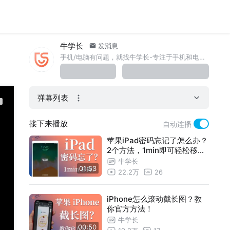
牛学长
发消息
手机/电脑有问题，就找牛学长-专注于手机和电脑的智能解决方案 √ 官网 http://m6z.cn/5XIRsF
弹幕列表
接下来播放
自动连播
苹果iPad密码忘记了怎么办？
2个方法，1min即可轻松移除
！
牛学长
01:53
22.2万
26
iPhone怎么滚动截长图？教
你官方方法！
牛学长
00:50