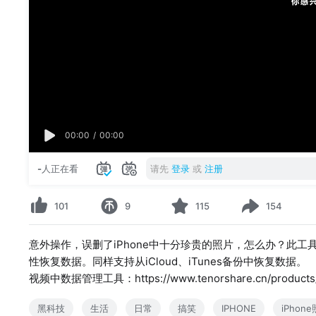
00:00
/
00:00
-
人正在看
请先
登录
或
注册
101
9
115
154
意外操作，误删了iPhone中十分珍贵的照片，怎么办？此
性恢复数据。同样支持从iCloud、iTunes备份中恢复数据。
视频中数据管理工具：https://www.tenorshare.cn/products/reib
黑科技
生活
日常
搞笑
IPHONE
iPhon