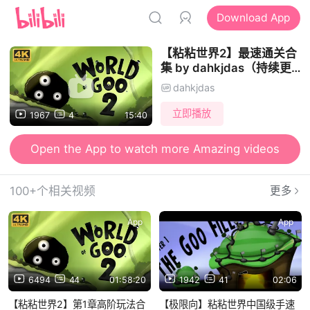
Download App
【粘粘世界2】最速通关合
集 by dahkjdas（持续更
新）
dahkjdas
立即播放
1967
4
15:40
Open the App to watch more Amazing videos
100+个相关视频
更多
App
App
6494
44
01:58:20
1942
41
02:06
【粘粘世界2】第1章高阶玩法合
【极限向】粘粘世界中国级手速