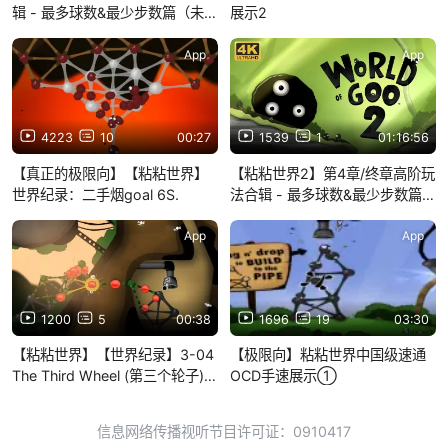
辑 - 最多球数&最少步数篇（未完
展示2
待续）
App
App
4223
10
00:27
1539
1
01:16:56
【真正的极限向】【粘粘世界】
【粘粘世界2】第4章/终章高阶玩
世界纪录：二手烟goal 6S.
法合辑 - 最多球数&最少步数篇
（完结撒花）
App
App
1200
5
00:38
1696
19
03:30
【粘粘世界】【世界纪录】3-04
【极限向】粘粘世界中国级速通
The Third Wheel (第三个轮子)
OCD手速展示①
goal 17s
信息网络传播视听节目许可证：0910417