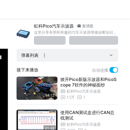
虹科Pico汽车示波器
发消息
这里分享有用和有趣的汽车示波器维修诊断知识。www.qichebo.com
弹幕列表
接下来播放
自动连播
掀开Pico新版示波器和PicoS
cope 7软件的神秘面纱
虹科Pico汽车示波器
14:12
1.1万
1
使用CAN测试盒进行CAN总
线测试
虹科Pico汽车示波器
01:48