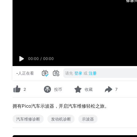
00:00
/
00:00
-
人正在看
请先
登录
或
注册
2
投币
收藏
7
拥有Pico汽车示波器，开启汽车维修轻松之旅。
汽车维修诊断
发动机诊断
示波器