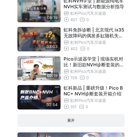
虹科NVH学堂 | 新能源纯电车
NVH实车测试与数据分析指导
虹科Pico汽车示波器
08:19
401
0
虹科免拆诊断 | 北京现代 ix35
无故障码的偶发多缸随机失火
，原因竟然是....
虹科Pico汽车示波器
03:03
402
0
Pico示波器学堂 | 现场实机对
比！新旧款NVH诊断套装的差
异！
虹科Pico汽车示波器
02:19
159
0
虹科新品 | 重磅升级！Pico B
NC+ NVH诊断套装开箱介绍
虹科Pico汽车示波器
02:54
191
0
展开