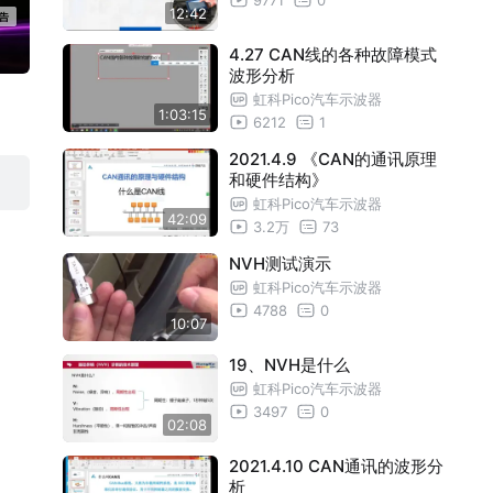
12:42
4.27 CAN线的各种故障模式
波形分析
虹科Pico汽车示波器
1:03:15
6212
1
2021.4.9 《CAN的通讯原理
和硬件结构》
虹科Pico汽车示波器
42:09
3.2万
73
NVH测试演示
虹科Pico汽车示波器
4788
0
10:07
19、NVH是什么
虹科Pico汽车示波器
3497
0
02:08
2021.4.10 CAN通讯的波形分
析