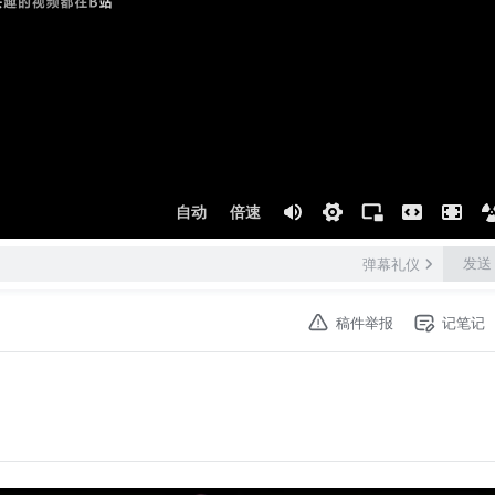
自动
倍速
发送
弹幕礼仪
稿件举报
记笔记