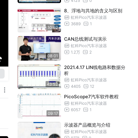
4125
0
8、浮地与共地的含义与区别
虹科Pico汽车示波器
3689
1
10:02
CAN总线测试与演示
虹科Pico汽车示波器
1.2万
2
08:01
2021.4.17 LIN线电路和数据分
析
虹科Pico汽车示波器
43:52
4405
12
PicoScope7汽车软件教程
虹科Pico汽车示波器
6057
1
09:17
示波器产品概览与介绍
虹科Pico汽车示波器
9771
0