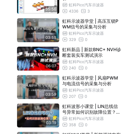
虹科Pico汽车示波器
55:56
4336
3
虹科示波器学堂 | 高压互锁P
WM信号的采集与分析
虹科Pico汽车示波器
03:58
329
0
虹科新品 | 新款BNC+ NVH诊
断套装实车测试演示
虹科Pico汽车示波器
06:07
240
0
虹科示波器学堂 | 风扇PWM
与电流信号的采集与分析
虹科Pico汽车示波器
03:59
207
0
虹科波形小课堂 | LIN总线信
号异常如何识别故障位置？一
个实战案例，带你了解诊断思
虹科Pico汽车示波器
03:19
路！
358
0