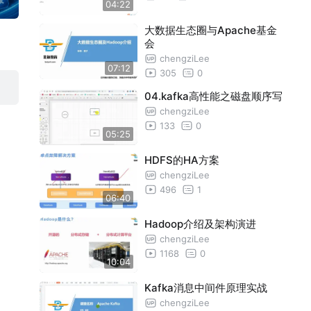
04:22
大数据生态圈与Apache基金
会
chengziLee
07:12
305
0
04.kafka高性能之磁盘顺序写
chengziLee
133
0
05:25
HDFS的HA方案
chengziLee
496
1
06:40
Hadoop介绍及架构演进
chengziLee
1168
0
10:04
Kafka消息中间件原理实战
chengziLee