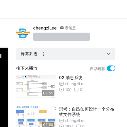
chengziLee
发消息
弹幕列表
接下来播放
自动连播
02.消息系统
chengziLee
100
0
09:55
思考：自己如何设计一个分布
式文件系统
chengziLee
06:55
1832
0