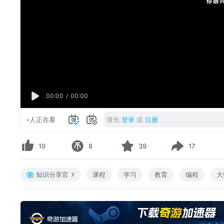
00:00
/
00:00
-
人正在看
请先
登录
或
注册
19
8
39
17
知识分享官
课程
学习
教育
编程
大