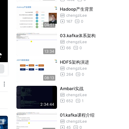
Hadoop产生背景
chengziLee
167
0
04:51
03.kafka体系架构
chengziLee
66
0
13:34
HDFS架构演进
chengziLee
264
0
08:13
Ambari实战
chengziLee
652
1
2:34:44
01.kafka课程介绍
chengziLee
45
0