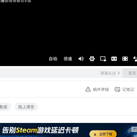
自动
倍速
发送
弹幕礼仪
稿件举报
记笔记
数据
线上课堂