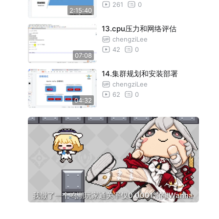
261
0
2:15:40
13.cpu压力和网络评估
chengziLee
42
0
07:08
14.集群规划和安装部署
chengziLee
62
0
04:32
我做了一个鸣潮玩家通关率仅0.0001%的iWanna