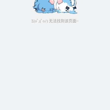
Σ(oﾟдﾟoﾉ) 无法找到该页面~