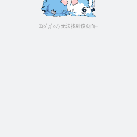
Σ(oﾟдﾟoﾉ) 无法找到该页面~