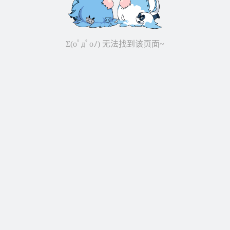
Σ(oﾟдﾟoﾉ) 无法找到该页面~