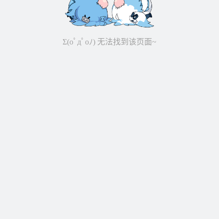
Σ(oﾟдﾟoﾉ) 无法找到该页面~