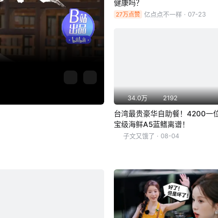
健康吗？
亿点点不一样
· 07-23
27万点赞
34.0万
2192
台湾最贵豪华自助餐！4200一
宝级海鲜A5蓝鳍离谱！
子文又饿了
· 08-04