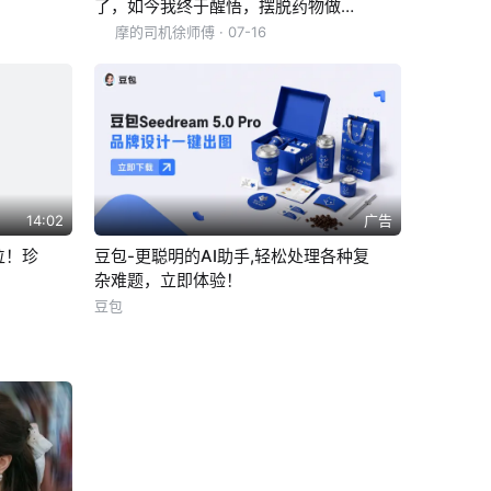
了，如今我终于醒悟，摆脱药物做了
一个正常人
摩的司机徐师傅
· 07-16
14:02
广告
位！珍
豆包-更聪明的AI助手,轻松处理各种复
杂难题，立即体验！
豆包