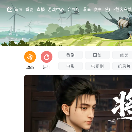
首页
番剧
直播
游戏中心
会员购
漫画
赛事
下载客户端
番剧
国创
综艺
电影
电视剧
纪录片
动态
热门