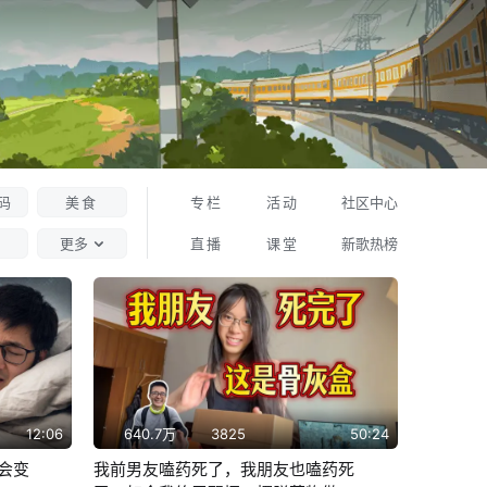
码
美食
专栏
活动
社区中心
更多
直播
课堂
新歌热榜
12:06
640.7万
3825
50:24
会变
我前男友嗑药死了，我朋友也嗑药死