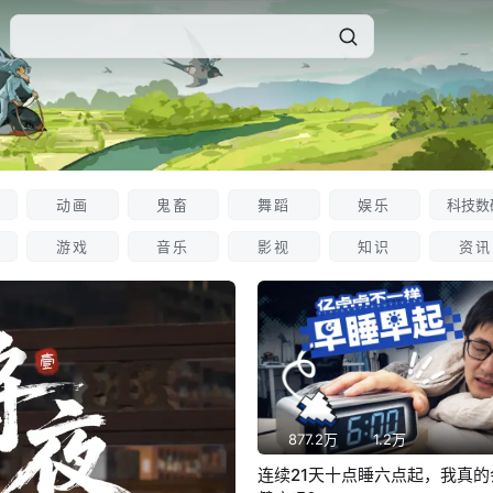
动画
鬼畜
舞蹈
娱乐
科技数
游戏
音乐
影视
知识
资讯
877.2万
1.2万
连续21天十点睡六点起，我真的