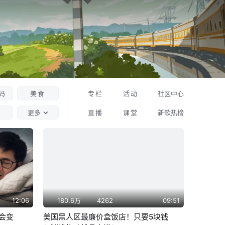
码
美食
专栏
活动
社区中心
更多
直播
课堂
新歌热榜
12:06
180.6万
4262
09:51
会变
美国黑人区最廉价盒饭店！只要5块钱