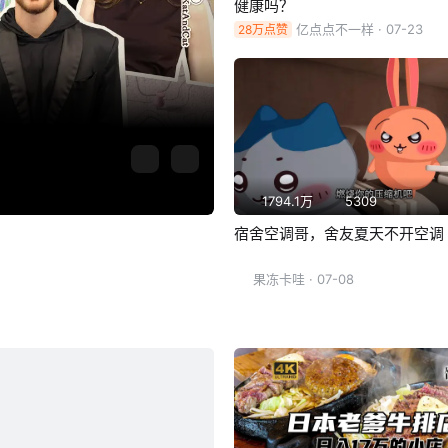
健康吗？
亿点点不一样
· 07-23
28万点赞
1794.1万
5309
宿舍空调哥，舍友夏天不开空调
果冻卡哇
· 07-08