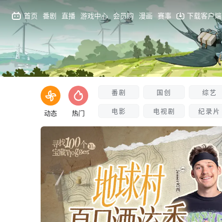
首页
番剧
直播
游戏中心
会员购
漫画
赛事
下载客户端
番剧
国创
综艺
电影
电视剧
纪录片
动态
热门