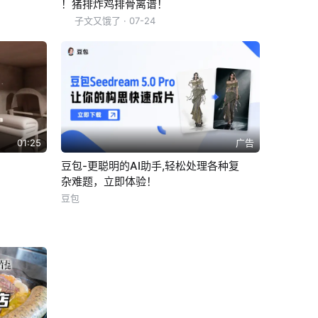
！猪排炸鸡排骨离谱！
子文又饿了
· 07-24
01:25
广告
豆包-更聪明的AI助手,轻松处理各种复
杂难题，立即体验！
豆包