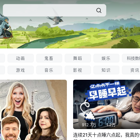
动画
鬼畜
舞蹈
娱乐
科技数
游戏
音乐
影视
知识
资讯
912.7万
1.2万
连续21天十点睡六点起，我真的