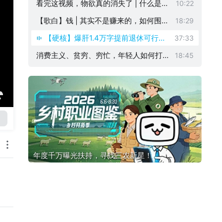
白】
看完这视频，物欲真的消失了 | 什么是斯
10:22
多葛主义？
【歌白】钱 | 其实不是赚来的，如何围绕
18:29
社会规则赚钱？
【硬核】爆肝1.4万字提前退休可行性
37:33
计划 |23岁如何通过投资赚钱？新手
消费主义、贫穷、穷忙，年轻人如何打破
18:45
投资指南
循环，远离消费主义陷阱？【白谈】
年度千万曝光扶持，寻找三农新星！