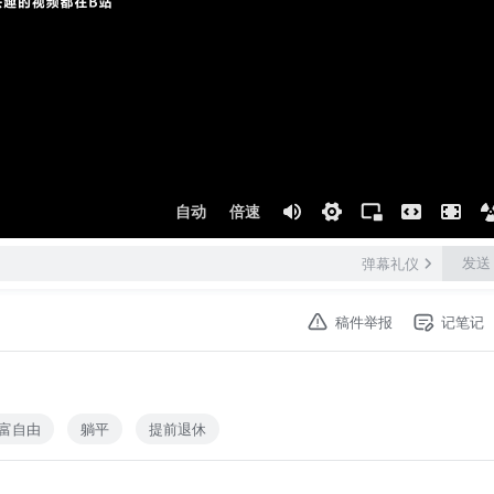
自动
倍速
发送
弹幕礼仪
稿件举报
记笔记
富自由
躺平
提前退休