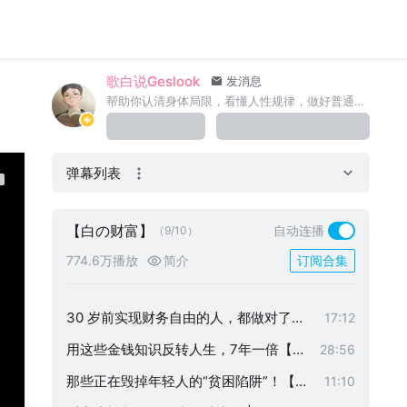
歌白说Geslook
发消息
帮助你认清身体局限，看懂人性规律，做好普通人的生存决策 商务合作请联系VX：yuhaohaosb2（备注品牌）永远感恩阿B
弹幕列表
如何杀出底层？逃离贫穷与稀缺陷阱【
25:40
【白の财富】
自动连播
（9/10）
复利系列】
如果将要经济危机，普通人现在应做什
26:55
774.6万播放
简介
订阅合集
么准备？【财富03】
一个视频搞懂富人的内在逻辑｜普通人
45:46
如何改变命运？【打开心智】
30 岁前实现财务自由的人，都做对了哪
17:12
些事？【财富自由】
用这些金钱知识反转人生，7年一倍【歌
28:56
白深度干货】
那些正在毁掉年轻人的“贫困陷阱”！【歌
11:10