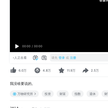
00:00
/
00:00
-
人正在看
请先
登录
或
注册
6.0万
4.8万
11.9万
2.5万
我没啥要说的。
万物研究所
投资
财富
指数
退休
财