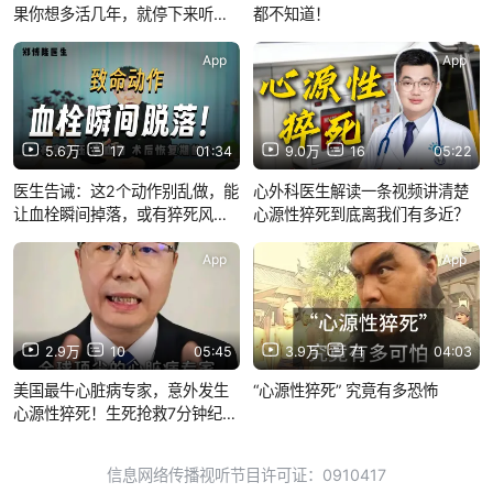
果你想多活几年，就停下来听听
都不知道！
我的呼唤吧。
App
App
5.6万
17
01:34
9.0万
16
05:22
医生告诫：这2个动作别乱做，能
心外科医生解读一条视频讲清楚
让血栓瞬间掉落，或有猝死风
心源性猝死到底离我们有多近？
险！
App
App
2.9万
10
05:45
3.9万
71
04:03
美国最牛心脏病专家，意外发生
“心源性猝死” 究竟有多恐怖
心源性猝死！生死抢救7分钟纪
实。
信息网络传播视听节目许可证：0910417