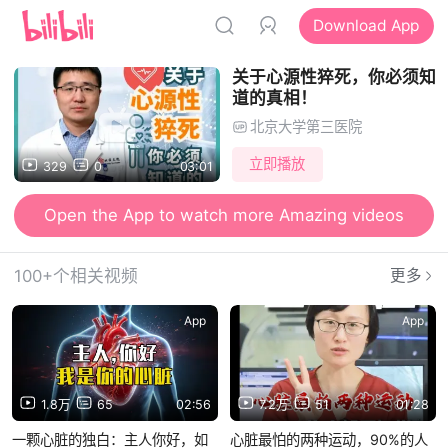
Download App
关于心源性猝死，你必须知
道的真相！
北京大学第三医院
立即播放
329
0
03:01
Open the App to watch more Amazing videos
100+个相关视频
更多
App
App
1.8万
65
02:56
7.2万
51
01:28
一颗心脏的独白：主人你好，如
心脏最怕的两种运动，90%的人