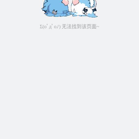
Σ(oﾟдﾟoﾉ) 无法找到该页面~