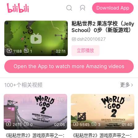
Download App
粘粘世界2 果冻学校（Jelly
School）0步（新版游戏）
dsh20010627
立即播放
1188
1
02:11
Open the App to watch more Amazing videos
100+个相关视频
更多
App
App
2615
0
02:06
5545
3
01:40
《粘粘世界2》游戏原声带之一：
《粘粘世界2》游戏原声带之一：