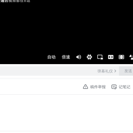
自动
倍速
发送
弹幕礼仪
稿件举报
记笔记