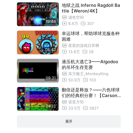
地狱之战 Inferno Ragdoll Ba
ttle【Weron/4K】
滤色空间
19:48
8.6万
307
幸运球球，帮助球球克服各种
困难
星星的游戏日常啊
08:43
13.8万
28
液压机大逃亡3——Algodoo
的吊环生存竞赛
东方猴王_MonkeyKing
09:31
50.9万
103
翻倍还是释放？——六色球球
们的经典积分赛！【Carson J
ay】
诺亚方邹
24:12
33.5万
5827
展开