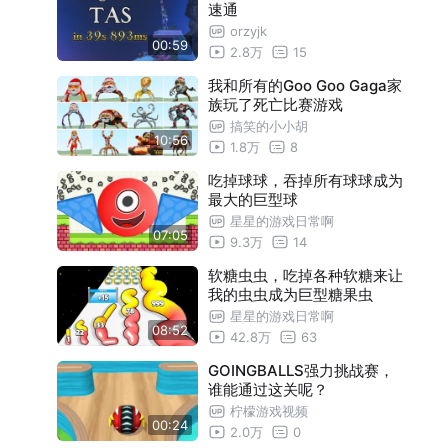
速通
orzyjk
00:59
2.8万
15
我和所有的Goo Goo Gaga家
族玩了死亡比赛游戏
搞笑的小小胡
10:56
1.8万
8
吃掉球球，吞掉所有球球成为
最大的巨型球
星星的游戏日常啊
07:05
9.3万
14
软糖虫虫，吃掉各种软糖来让
我的虫虫成为巨型糖果虫
星星的游戏日常啊
08:52
42.8万
63
GOINGBALLS强力挑战赛，
谁能通过这关呢？
柠檬游戏视频
00:24
2.0万
0