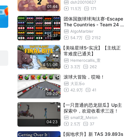
dsh20010627
01:44
11.5万
171
团体国旗球球淘汰赛-Escape
The Countries - Team 24 C
ountry marble Elimination i
AlgoMarbler
34:37
n Algodoo
54.7万
2152
【美味星球5-实况】【主线正
常难度已通关】
Hemerocallis_萱
4:55:06
3.3万
262
滚球大冒险，哎呦！
大豆乐o
42.9万
41
09:29
【一只普通的恐龙甜瓜】Up主
探索中，欢迎收看求三连！
small龙_Melon
04:23
2.5万
37
【掘地求升】新 TAS 39.893s