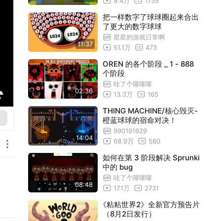
9.4万
1735
把一样数字了球球圈起来合出
了更大的数字球球
星星的游戏日常啊
11:37
51.1万
473
OREN 的各个阶段 _ 1 - 888
个阶段
哇了个噻噻噻
02:36
13.3万
165
THING MACHINE/核心毁灭-
橙蓝球球的宿命对决！
990191929
14:04
68.9万
560
如何在第 3 阶段解决 Sprunki
中的 bug
哇了个噻噻噻
08:48
17.1万
2731
《粘粘世界2》全新官方预告片
（8月2日发行）