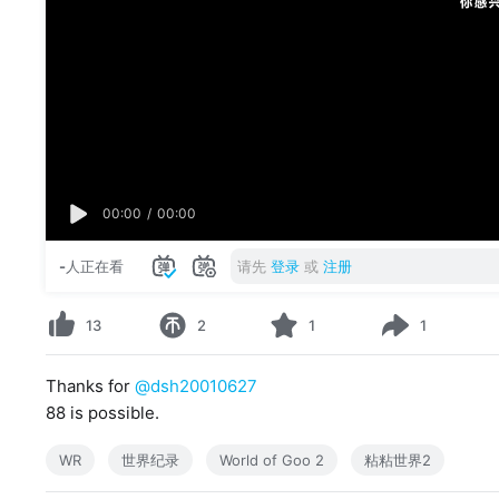
00:00
/
00:00
-
人正在看
请先
登录
或
注册
13
2
1
1
Thanks for
@dsh20010627
88 is possible.
WR
世界纪录
World of Goo 2
粘粘世界2