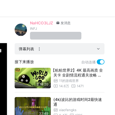
NaHCO3LJZ
发消息
INFJ
弹幕列表
接下来播放
自动连播
【粘粘世界2】4K 最高画质 全
关卡 全剧情流程通关攻略 经
典解谜冒险游戏 黏黏世界2 -
11的游戏世界
3:14:20
World of Goo 2
14.6万
1471
(4k)波比的游戏时间2最快速
通
xiaofengks
33:49