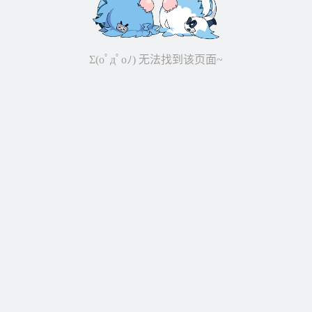
Σ(oﾟдﾟoﾉ) 无法找到该页面~