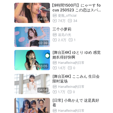
【9時間1500円】にゃーす fo
cus 250523 この恋はスパー
クル
瓷瓶_official
04:20
7.6万
34
三个小萝莉
远见の光
2.0万
1
02:39
[舞台][4K] ゆとり ゆめ 感觉
她长得好快啊
HanaReina的日常
03:05
1.6万
0
[舞台][4K] ここみん 生日会
限时返场
HanaReina的日常
04:58
1.7万
0
[日常] 小島かえで 这是真好
看
HanaReina的日常