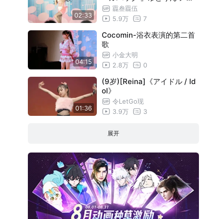
ティ 2023924 アイゲキ ゆ
龗叁龗伍
02:33
とここ。(アイゲキ限定ユニ
5.9万
7
ット) 東京アイドル劇場(高田
馬場BS
Cocomin-浴衣表演的第二首
歌
小金大明
04:15
2.8万
0
(9岁)[Reina]《アイドル / Id
ol》
令LetGo现
01:36
3.9万
3
展开