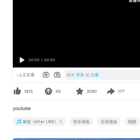
00:00
/
00:00
-
人正在看
请先
登录
或
注册
1815
46
3290
177
youtube
发现《After LIKE》
音乐现场
日语现场
唱跳