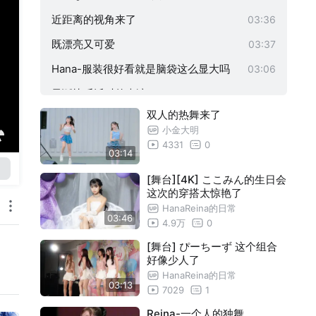
近距离的视角来了
03:36
既漂亮又可爱
03:37
Hana-服装很好看就是脑袋这么显大吗
03:06
圣诞快乐派对的表演
03:13
双人的热舞来了
小金大明
4331
0
03:14
[舞台][4K] ここみん的生日会
这次的穿搭太惊艳了
HanaReina的日常
03:46
4.9万
0
[舞台] ぴーちーず 这个组合
好像少人了
HanaReina的日常
03:13
7029
1
Reina-一个人的独舞