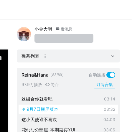
剧场串烧歌曲舞蹈
04:11
虽然不是自己的专场，但还是最有人气
01:54
21日高田马场的第二只舞蹈
02:59
小金大明
发消息
スプラウト学園-有她在谁还看其她成员
04:31
れいな-7月27日重新演绎神曲《Queenc
03:22
弹幕列表
ard》
还得是她漂亮
03:04
23日上野公园户外表演
02:54
Reina&Hana
自动连播
（83/89）
都在等横版吧
02:47
97.9万播放
简介
订阅合集
双人的热舞来了
03:14
这组合你就看吧
03:14
9月7日横屏版本
03:32
这小天使谁不喜欢
04:03
花れなの部屋-本期嘉宾YUI
03:06