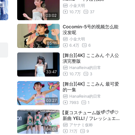
小金大明
10.7万
37
03:02
Cocomin-5号的视频怎么能
没发呢
小金大明
05:11
6.4万
6
[舞台][4K] ここみん 个人公
演完整版
HanaReina的日常
33:47
10.7万
3
[舞台][4K] ここみん 最可爱
的一集
HanaReina的日常
03:27
7993
1
【夏コスチューム版💚ᩚ🤍ᩚ💚ᩚ🤍
新曲 YELL! ⧸ フレッシュエン
ジェル
アヤナミ仮称
04:07
7.1万
9