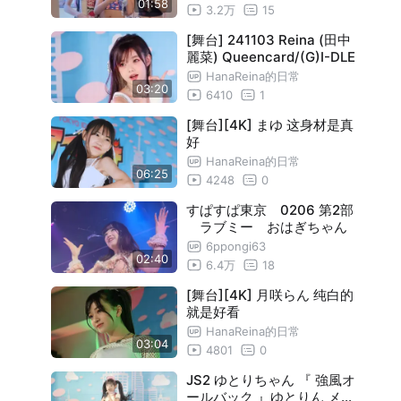
01:58
3.2万
15
[舞台] 241103 Reina (田中
麗菜) Queencard/(G)I-DLE
HanaReina的日常
03:20
6410
1
[舞台][4K] まゆ 这身材是真
好
HanaReina的日常
06:25
4248
0
すぱすぱ東京 0206 第2部
ラブミー おはぎちゃん
6ppongi63
02:40
6.4万
18
[舞台][4K] 月咲らん 纯白的
就是好看
HanaReina的日常
03:04
4801
0
JS2 ゆとりちゃん 『 強風オ
ールバック 』ゆとりん メル