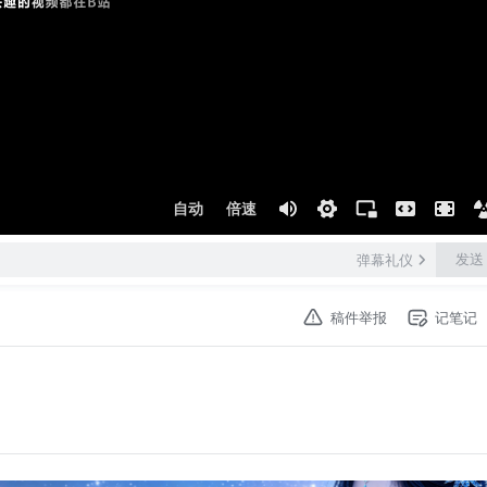
自动
倍速
发送
弹幕礼仪
稿件举报
记笔记