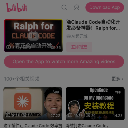
Download App
🚀Claude Code自动化开
发必备神器！Ralph for
Claude Code实战演示，
AI超元域
导入PRD文档秒变任务清
单，AI通宵帮你写代码！保
立即播放
3.3万
3
09:36
姆级教程
Open the App to watch more Amazing videos
100+个相关视频
更多
App
App
9118
2
27:22
11.7万
72
14:23
这个插件让 Claude Code 效率提
降维打击Claude Code，