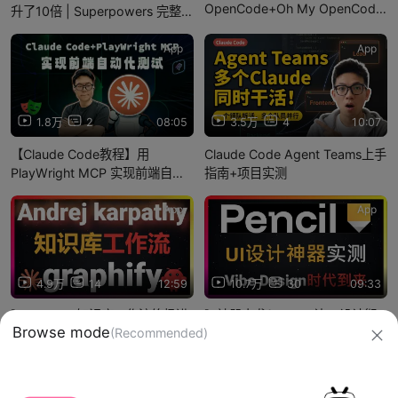
OpenCode+Oh My OpenCode
升了10倍 | Superpowers 完整教
安装并配置教程
程
App
App
1.8万
2
08:05
3.5万
4
10:07
【Claude Code教程】用
Claude Code Agent Teams上手
PlayWright MCP 实现前端自动
指南+项目实测
化测试
App
App
4.9万
14
12:59
10.7万
30
09:33
🚀Karpathy知识库工作流终极进
🚀神器来袭！Pencil让UI设计彻
化：graphify知识图谱保姆级教
底变天：AI同时生成多个专业级
Browse mode
(Recommended)
程！代码库编译成知识图谱，支
UI，Claude Code一键转代码，
持Claude
Pencil高级使用技巧保姆级教
信息网络传播视听节目许可证：0910417
Code/Codex/OpenCode
程！