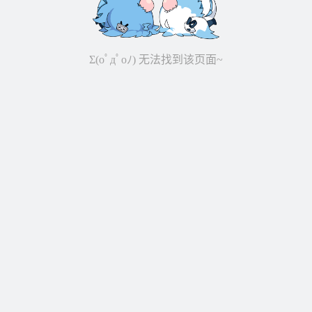
Σ(oﾟдﾟoﾉ) 无法找到该页面~