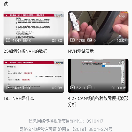
试
App
App
4347
0
05:30
4789
0
10:07
25如何分析NVH的数据
NVH测试演示
App
App
3497
0
02:08
6219
1
01:03:15
19、NVH是什么
4.27 CAN线的各种故障模式波形
分析
信息网络传播视听节目许可证：0910417
网络文化经营许可证 沪网文【2019】3804-274号